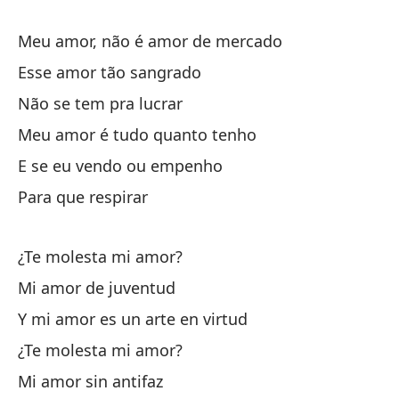
Meu amor, não é amor de mercado
Esse amor tão sangrado
Mi
Não se tem pra lucrar
Qu
Meu amor é tudo quanto tenho
No
E se eu vendo ou empenho
Mi
Para que respirar
Y 
¿Te molesta mi amor?
Pa
Mi amor de juventud
¿A
Y mi amor es un arte en virtud
Mi
¿Te molesta mi amor?
Y 
Mi amor sin antifaz