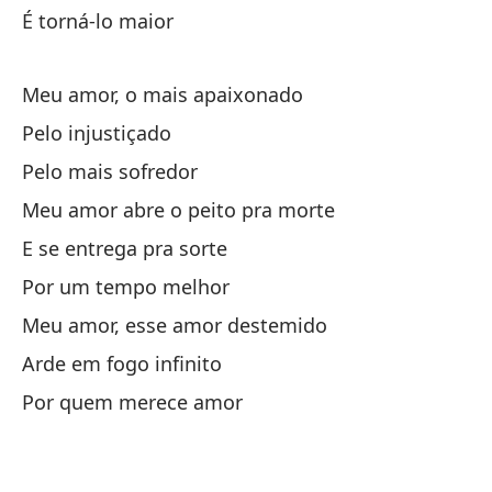
Mi
É torná-lo maior
Y 
Meu amor, o mais apaixonado
Es
Pelo injustiçado
Mi
Pelo mais sofredor
Po
Meu amor abre o peito pra morte
Po
E se entrega pra sorte
Mi
Por um tempo melhor
Y 
Meu amor, esse amor destemido
Po
Arde em fogo infinito
Mi
Por quem merece amor
Ar
Pa