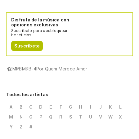
Disfruta de la música con
opciones exclusivas
Suscríbete para desbloquear
beneficios.
Suscríbete
MPB
MPB-4
Por Quem Merece Amor
Todos los artistas
A
B
C
D
E
F
G
H
I
J
K
L
M
N
O
P
Q
R
S
T
U
V
W
X
Y
Z
#