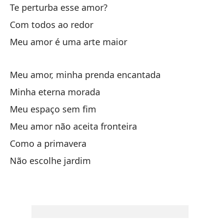
Am
Te perturba esse amor?
Mi
Com todos ao redor
¿E
Meu amor é uma arte maior
Co
Meu amor, minha prenda encantada
Mi
Minha eterna morada
Mi
Meu espaço sem fim
Mi
Meu amor não aceita fronteira
Mi
Como a primavera
Mi
Não escolhe jardim
Co
No