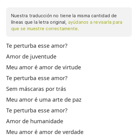
Nuestra traducción no tiene la misma cantidad de
líneas que la letra original,
ayúdanos a revisarla para
que se muestre correctamente.
Te perturba esse amor?
Pa
Amor de juventude
¿E
Meu amor é amor de virtude
Am
Te perturba esse amor?
Mi
Sem máscaras por trás
¿E
Meu amor é uma arte de paz
No
Te perturba esse amor?
Mi
Amor de humanidade
¿E
Meu amor é amor de verdade