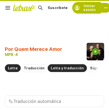
Iniciar
Suscríbete
sesión
Copiar fragmento
Copiar toda la letra
Por Quem Merece Amor
Practicar la pronunciación de
MPB-4
Comentar sobre este fragmento
Letra
Traducción
Letra y traducción
Significad
Traducción automática