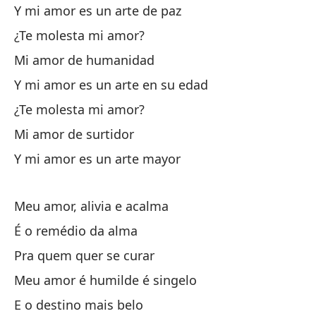
¿A
Y mi amor es un arte de paz
Mi
¿Te molesta mi amor?
Y 
Mi amor de humanidad
¿A
Y mi amor es un arte en su edad
Mi
¿Te molesta mi amor?
Y 
Mi amor de surtidor
¿A
Y mi amor es un arte mayor
Mi
Meu amor, alivia e acalma
Y 
É o remédio da alma
Mi
Pra quem quer se curar
Es
Meu amor é humilde é singelo
Pa
E o destino mais belo