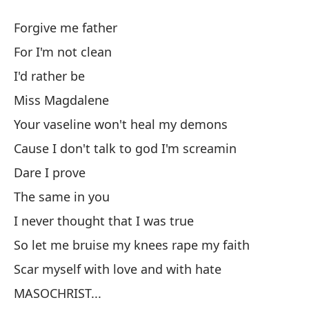
Tr
Forgive me father
MA
For I'm not clean
I'd rather be
L
Miss Magdalene
WH
Your vaseline won't heal my demons
Cause I don't talk to god I'm screamin
S
Dare I prove
C
The same in you
AS
I never thought that I was true
So let me bruise my knees rape my faith
Y 
Scar myself with love and with hate
MASOCHRIST...
L