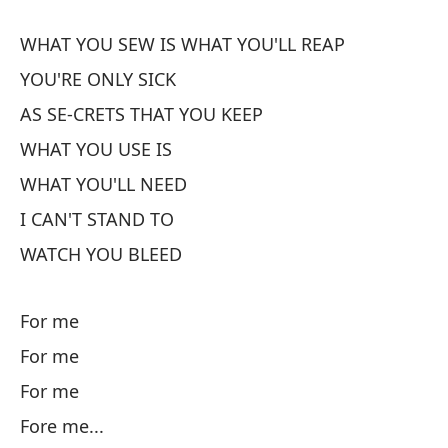
P
WHAT YOU SEW IS WHAT YOU'LL REAP
BU
YOU'RE ONLY SICK
AS SE-CRETS THAT YOU KEEP
V
WHAT YOU USE IS
Po
WHAT YOU'LL NEED
I CAN'T STAND TO
WATCH YOU BLEED
For me
For me
P
For me
Po
Fore me...