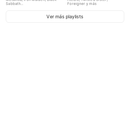
Sabbath...
Foreigner y más
ES
Ver más playlists
Po