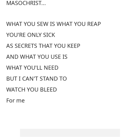
MASOCHRIST...
Le
¿M
WHAT YOU SEW IS WHAT YOU REAP
YOU'RE ONLY SICK
Lo
AS SECRETS THAT YOU KEEP
AND WHAT YOU USE IS
Nu
WHAT YOU'LL NEED
Ne
BUT I CAN'T STAND TO
As
WATCH YOU BLEED
So
For me
Pe
La