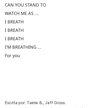
CAN YOU STAND TO
I 
WATCH ME AS ...
As
I BREATH
fe
I BREATH
So
I BREATH
Ci
I'M BREATHING ...
Sc
For you
MA
L
WH
Escrita por: Tairrie B., Jeff Gross.
S