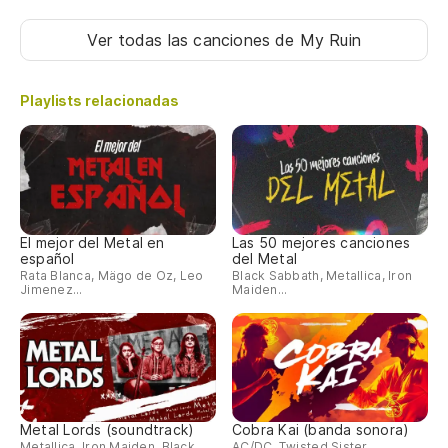
AS
Ver todas las canciones
de My Ruin
Y 
Playlists relacionadas
L
¿
VE
El mejor del Metal en
Las 50 mejores canciones
español
del Metal
Rata Blanca, Mägo de Oz, Leo
Black Sabbath, Metallica, Iron
Jimenez...
Maiden...
R
R
R
Metal Lords (soundtrack)
Cobra Kai (banda sonora)
Metallica, Iron Maiden, Black
AC/DC, Twisted Sister,