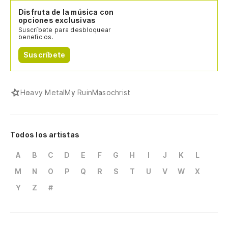
Disfruta de la música con
opciones exclusivas
Suscríbete para desbloquear
beneficios.
Suscríbete
Heavy Metal
My Ruin
Masochrist
Todos los artistas
A
B
C
D
E
F
G
H
I
J
K
L
M
N
O
P
Q
R
S
T
U
V
W
X
Y
Z
#