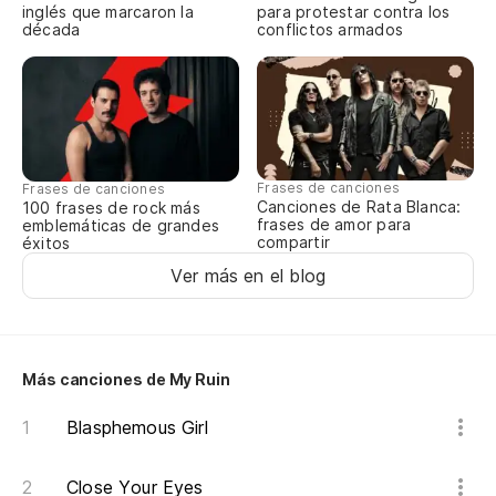
inglés que marcaron la
para protestar contra los
década
conflictos armados
Po
Po
Oh
Frases de canciones
Frases de canciones
Canciones de Rata Blanca:
100 frases de rock más
frases de amor para
emblemáticas de grandes
Oh
compartir
éxitos
Ver más en el blog
Pa
Ha
Más canciones de My Ruin
I 
Blasphemous Girl
Es
Close Your Eyes