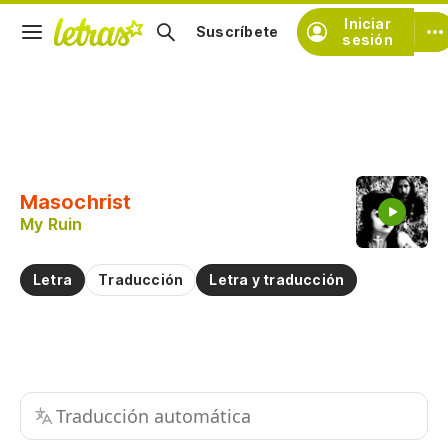
Iniciar
Suscríbete
sesión
Copiar fragmento
Copiar toda la letra
Masochrist
Practicar la pronunciación de
My Ruin
Comentar sobre este fragmento
Letra
Traducción
Letra y traducción
Traducción automática