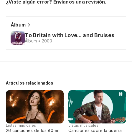
¿Viste algún error? Envíanos una revisión.
C
AS
Álbum
To Britain with Love... and Bruises
LO
Álbum • 2000
L
N
Artículos relacionados
V
Po
Listas musicales
Listas musicales
Po
26 canciones de los 80 en
Canciones sobre la guerra