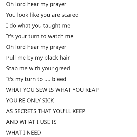
Oh lord hear my prayer
Pr
You look like you are scared
I do what you taught me
La
It's your turn to watch me
Tu
Oh lord hear my prayer
Yo
Pull me by my black hair
Stab me with your greed
Po
It's my turn to .... bleed
Ca
WHAT YOU SEW IS WHAT YOU REAP
¿M
YOU'RE ONLY SICK
AS SECRETS THAT YOU'LL KEEP
Lo
AND WHAT I USE IS
WHAT I NEED
Nu