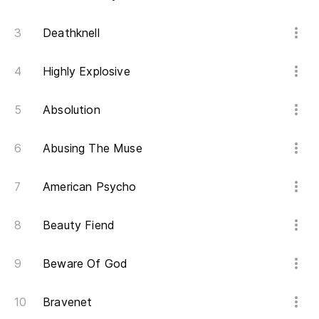
Oh
Deathknell
Oh
Tí
Highly Explosive
Absolution
Ap
Abusing The Muse
Es
American Psycho
L
WH
Beauty Fiend
S
Beware Of God
C
Bravenet