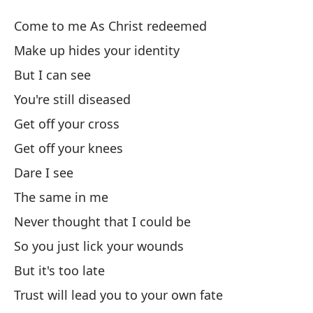
Ma
Come to me As Christ redeemed
M
Make up hides your identity
But I can see
Ve
You're still diseased
Co
Get off your cross
El
Get off your knees
Ma
Dare I see
The same in me
Pe
Never thought that I could be
Qu
So you just lick your wounds
But it's too late
Ba
Trust will lead you to your own fate