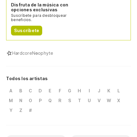
Disfruta de la música con
opciones exclusivas
Suscríbete para desbloquear
beneficios.
Suscríbete
Hardcore
Neophyte
Todos los artistas
A
B
C
D
E
F
G
H
I
J
K
L
M
N
O
P
Q
R
S
T
U
V
W
X
Y
Z
#