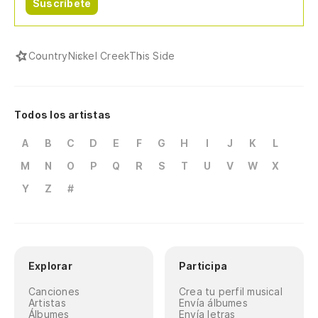
Suscríbete
Country
Nickel Creek
This Side
Todos los artistas
A
B
C
D
E
F
G
H
I
J
K
L
M
N
O
P
Q
R
S
T
U
V
W
X
Y
Z
#
Explorar
Participa
Canciones
Crea tu perfil musical
Artistas
Envía álbumes
Álbumes
Envía letras