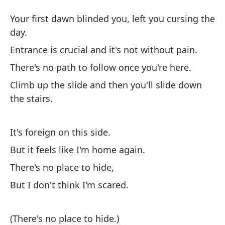
Yo
Your first dawn blinded you, left you cursing the
day.
In
Entrance is crucial and it's not without pain.
Th
There's no path to follow once you're here.
Climb up the slide and then you'll slide down
Po
the stairs.
en
Fo
It's foreign on this side.
But it feels like I'm home again.
There's no place to hide,
But I don't think I'm scared.
Es
(There's no place to hide.)