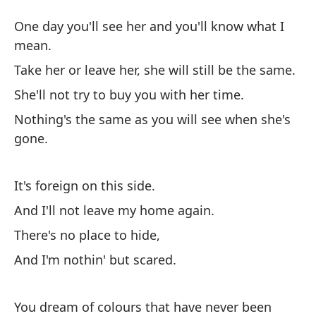
Es
One day you'll see her and you'll know what I
Th
mean.
Take her or leave her, she will still be the same.
Un
She'll not try to buy you with her time.
On
Nothing's the same as you will see when she's
gone.
Tó
Ta
It's foreign on this side.
No
And I'll not leave my home again.
Sh
There's no place to hide,
And I'm nothin' but scared.
Na
No
You dream of colours that have never been