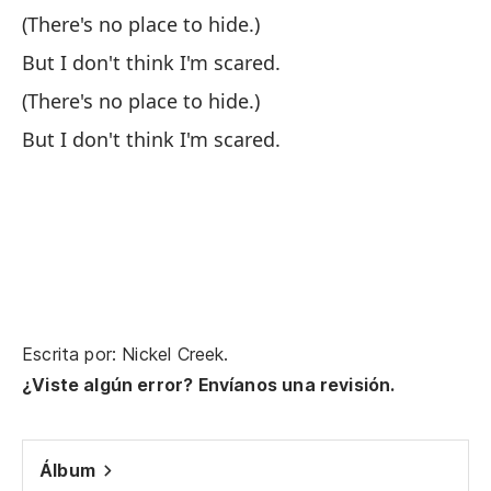
Y 
(There's no place to hide.)
An
But I don't think I'm scared.
(There's no place to hide.)
Ra
But I don't think I'm scared.
Pa
Tu
ma
Yo
Escrita por: Nickel Creek.
La
¿Viste algún error? Envíanos una revisión.
En
No
Álbum