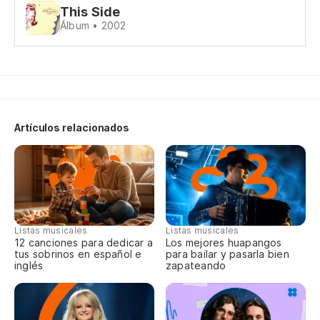
This Side
Th
Álbum • 2002
Su
es
Cl
sta
Artículos relacionados
Es
Pe
nu
Listas musicales
Listas musicales
Bu
12 canciones para dedicar a
Los mejores huapangos
tus sobrinos en español e
para bailar y pasarla bien
inglés
zapateando
No
Th