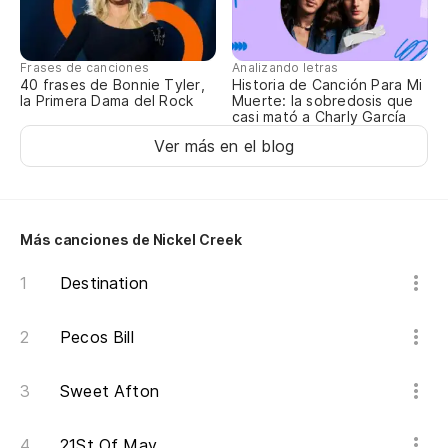
Pe
Bu
Frases de canciones
Analizando letras
40 frases de Bonnie Tyler,
Historia de Canción Para Mi
la Primera Dama del Rock
Muerte: la sobredosis que
casi mató a Charly García
(N
Ver más en el blog
(T
(N
Más canciones de Nickel Creek
(T
Destination
Pe
Bu
Pecos Bill
(N
Sweet Afton
(T
21St Of May