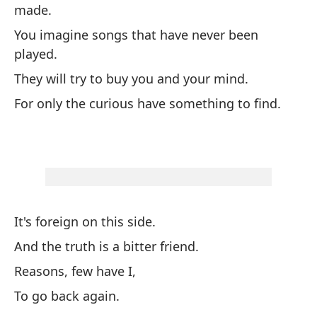
made.
Es
You imagine songs that have never been
played.
Y 
They will try to buy you and your mind.
An
For only the curious have something to find.
No
Th
Y 
An
It's foreign on this side.
And the truth is a bitter friend.
Su
Reasons, few have I,
Yo
To go back again.
Im