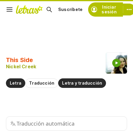
Iniciar
Suscríbete
sesión
Copiar fragmento
Copiar toda la letra
This Side
Practicar la pronunciación de
Nickel Creek
Comentar sobre este fragmento
Letra
Traducción
Letra y traducción
Traducción automática