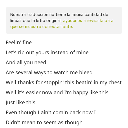
Nuestra traducción no tiene la misma cantidad de
líneas que la letra original,
ayúdanos a revisarla para
que se muestre correctamente.
Feelin' fine
Si
Let's rip out yours instead of mine
Va
And all you need
Y 
Are several ways to watch me bleed
So
Well thanks for stoppin' this beatin' in my chest
Gr
Well it's easier now and I'm happy like this
Ah
Just like this
Ju
Even though I ain't comin back now I
Au
Didn't mean to seem as though
No