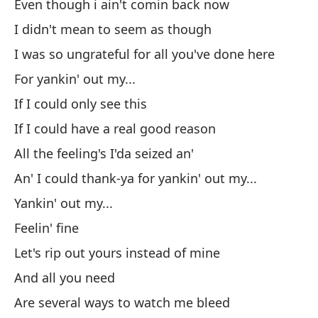
Even though i ain't comin back now
he
I didn't mean to seem as though
Po
I was so ungrateful for all you've done here
Si
For yankin' out my...
Si
If I could only see this
To
If I could have a real good reason
Y 
All the feeling's I'da seized an'
Ar
An' I could thank-ya for yankin' out my...
Si
Yankin' out my...
Va
Feelin' fine
Y 
Let's rip out yours instead of mine
So
And all you need
Gr
Are several ways to watch me bleed
Es