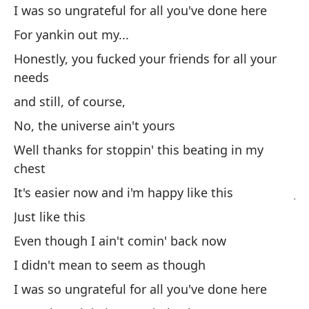
he
I was so ungrateful for all you've done here
Po
For yankin out my...
Ho
Honestly, you fucked your friends for all your
to
needs
y 
and still, of course,
No
No, the universe ain't yours
Gr
Well thanks for stoppin' this beating in my
chest
Es
It's easier now and i'm happy like this
Ju
Just like this
Au
Even though I ain't comin' back now
No
he
I didn't mean to seem as though
Au
I was so ungrateful for all you've done here
No