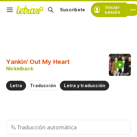
Iniciar
Suscríbete
sesión
Copiar fragmento
Copiar toda la letra
Yankin' Out My Heart
Practicar la pronunciación de
Nickelback
Comentar sobre este fragmento
Letra
Traducción
Letra y traducción
Traducción automática