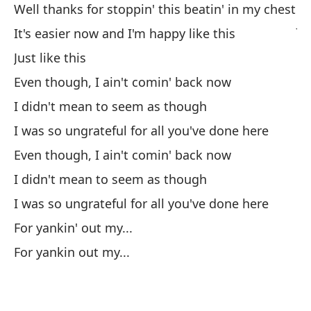
Well thanks for stoppin' this beatin' in my chest
Ju
It's easier now and I'm happy like this
Au
Just like this
No
Even though, I ain't comin' back now
he
I didn't mean to seem as though
Au
I was so ungrateful for all you've done here
No
Even though, I ain't comin' back now
he
I didn't mean to seem as though
Po
I was so ungrateful for all you've done here
Po
For yankin' out my...
For yankin out my...