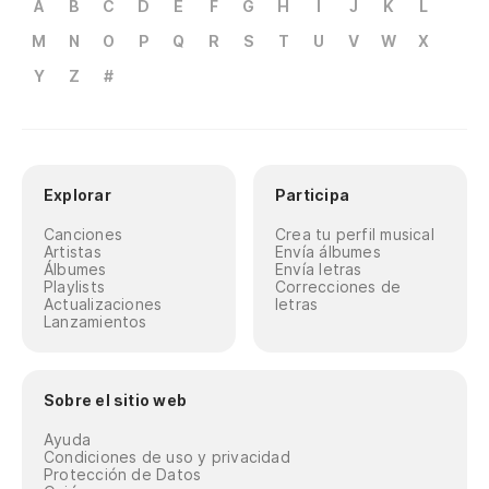
A
B
C
D
E
F
G
H
I
J
K
L
M
N
O
P
Q
R
S
T
U
V
W
X
Y
Z
#
Explorar
Participa
Canciones
Crea tu perfil musical
Artistas
Envía álbumes
Álbumes
Envía letras
Playlists
Correcciones de
Actualizaciones
letras
Lanzamientos
Sobre el sitio web
Ayuda
Condiciones de uso y privacidad
Protección de Datos