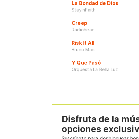
La Bondad de Dios
StayInFaith
Creep
Radiohead
Risk It All
Bruno Mars
Y Que Pasó
Orquesta La Bella Luz
Disfruta de la mú
opciones exclusi
Suscríbete para desbloquear bene