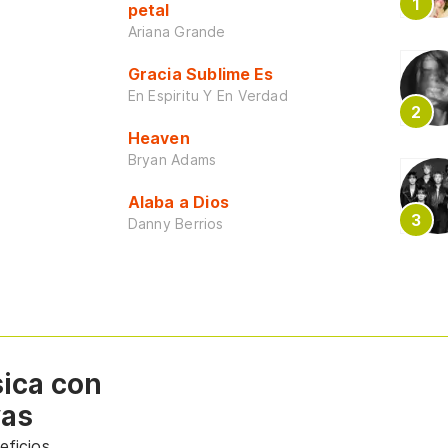
petal
Ariana Grande
Gracia Sublime Es
En Espiritu Y En Verdad
Heaven
Bryan Adams
Alaba a Dios
Danny Berrios
sica con
vas
ficios.