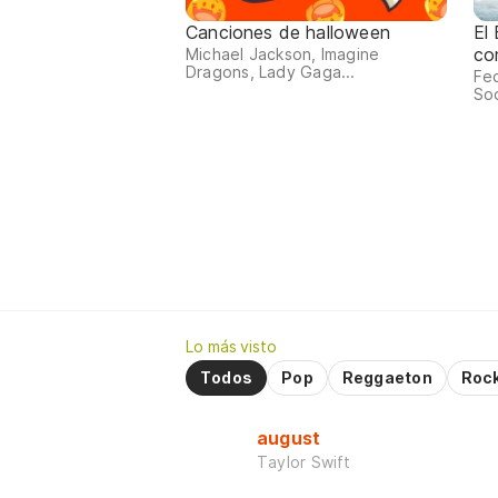
Canciones de halloween
El
co
Michael Jackson, Imagine
Dragons, Lady Gaga...
Fed
Sod
Lo más visto
Todos
Pop
Reggaeton
Roc
august
Taylor Swift