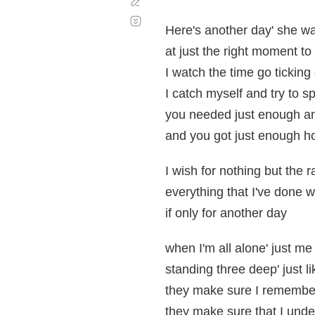
Corregir
Desplazamiento
automático
Here's another day' she wa
at just the right moment to
I watch the time go ticking
I catch myself and try to s
you needed just enough an
and you got just enough ho
I wish for nothing but the 
everything that I've done 
if only for another day
when I'm all alone' just m
standing three deep' just li
they make sure I remember'
they make sure that I und