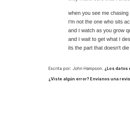
when you see me chasing 
I'm not the one who sits ac
and I watch as you grow qu
and I wait to get what I de
its the part that doesn't die
Escrita por: John Hampson.
¿Los datos 
¿Viste algún error? Envíanos una revis