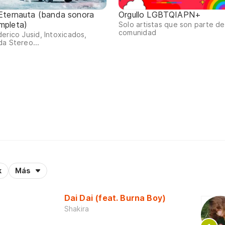
 Eternauta (banda sonora
Orgullo LGBTQIAPN+
mpleta)
Solo artistas que son parte de
comunidad
erico Jusid, Intoxicados,
a Stereo...
k
Más
Dai Dai (feat. Burna Boy)
Shakira