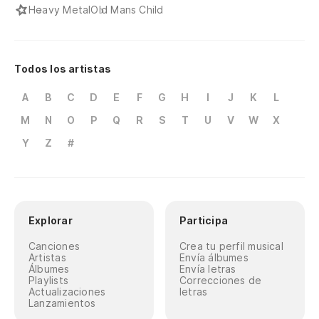
Heavy Metal
Old Mans Child
Todos los artistas
A
B
C
D
E
F
G
H
I
J
K
L
M
N
O
P
Q
R
S
T
U
V
W
X
Y
Z
#
Explorar
Participa
Canciones
Crea tu perfil musical
Artistas
Envía álbumes
Álbumes
Envía letras
Playlists
Correcciones de
Actualizaciones
letras
Lanzamientos