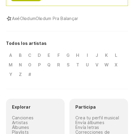
Axé
Olodum
Olodum Pra Balançar
Todos los artistas
A
B
C
D
E
F
G
H
I
J
K
L
M
N
O
P
Q
R
S
T
U
V
W
X
Y
Z
#
Explorar
Participa
Canciones
Crea tu perfil musical
Artistas
Envía álbumes
Álbumes
Envía letras
Playlists
Correcciones de