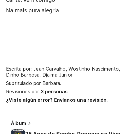
En
Na mais pura alegria
Do
Do
Mo
Gi
Escrita por: Jean Carvalho, Wostinho Nascimento,
Dinho Barbosa, Djalma Junior.
Ve
Subtitulado por
Barbara
.
Revisiones por
3 personas
.
En
¿Viste algún error? Envíanos una revisión.
No
Álbum
En
25 Anos de Samba-Reggae: ao Vivo