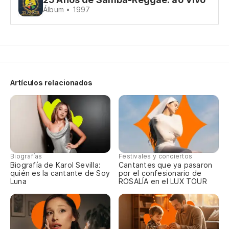
Álbum • 1997
Na
Es
En
Artículos relacionados
Ca
En
Biografías
Festivales y conciertos
Biografía de Karol Sevilla:
Cantantes que ya pasaron
quién es la cantante de Soy
por el confesionario de
Luna
ROSALÍA en el LUX TOUR