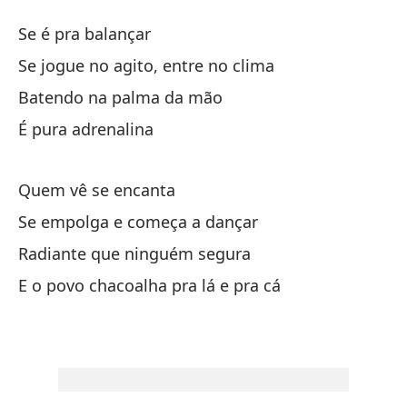
O
Se é pra balançar
O
Se jogue no agito, entre no clima
Batendo na palma da mão
Si
É pura adrenalina
Su
Quem vê se encanta
Se
Se empolga e começa a dançar
Ap
Radiante que ninguém segura
Ba
E o povo chacoalha pra lá e pra cá
Es
Qu