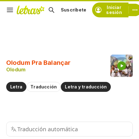
Iniciar
Suscríbete
sesión
Copiar fragmento
Copiar toda la letra
Olodum Pra Balançar
Practicar la pronunciación de
Olodum
Comentar sobre este fragmento
Letra
Traducción
Letra y traducción
Traducción automática