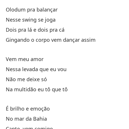
Se
Olodum pra balançar
Nesse swing se joga
Se
Dois pra lá e dois pra cá
Ra
Gingando o corpo vem dançar assim
Ra
Y 
Vem meu amor
Nessa levada que eu vou
E 
Não me deixe só
Na multidão eu tô que tô
É brilho e emoção
O
No mar da Bahia
Cante, vem comigo