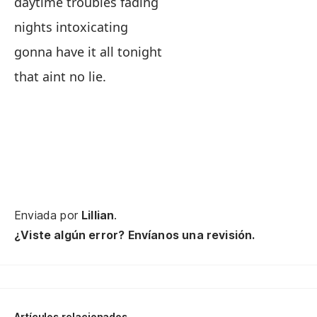
Es
daytime troubles fading
nights intoxicating
pe
gonna have it all tonight
that aint no lie.
va
Vi
pa
I 
Enviada por
Lillian
.
¿Viste algún error? Envíanos una revisión.
sa
yo
du
Artículos relacionados