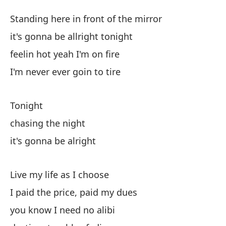
Pe
Standing here in front of the mirror
Ch
it's gonna be allright tonight
feelin hot yeah I'm on fire
Pa
I'm never ever goin to tire
St
va
Tonight
it
chasing the night
it's gonna be alright
si
fe
Live my life as I choose
nu
I paid the price, paid my dues
you know I need no alibi