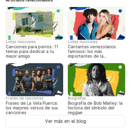
da
la
vo
Listas musicales
Listas musicales
go
Canciones para perros: 11
Cantantes venezolanos
temas para dedicar a tu
famosos: los más
mejor amigo
importantes de la
es
actualidad
Frases de canciones
Biografías
Frases de La Vela Puerca:
Biografía de Bob Marley: la
los mejores versos de sus
historia del símbolo del
canciones
reggae
Ver más en el blog