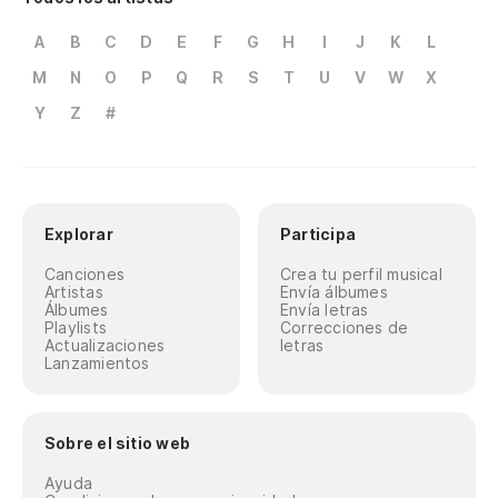
A
B
C
D
E
F
G
H
I
J
K
L
M
N
O
P
Q
R
S
T
U
V
W
X
Y
Z
#
Explorar
Participa
Canciones
Crea tu perfil musical
Artistas
Envía álbumes
Álbumes
Envía letras
Playlists
Correcciones de
Actualizaciones
letras
Lanzamientos
Sobre el sitio web
Ayuda