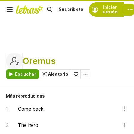
Iniciar
Suscríbete
sesión
Oremus
Escuchar
Aleatorio
Más reproducidas
Come back
The hero