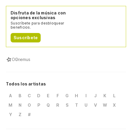
Disfruta de la música con
opciones exclusivas
Suscríbete para desbloquear
beneficios.
Suscríbete
O
Oremus
Todos los artistas
A
B
C
D
E
F
G
H
I
J
K
L
M
N
O
P
Q
R
S
T
U
V
W
X
Y
Z
#