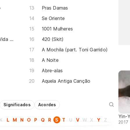
o
Pras Damas
Se Oriente
1001 Mulheres
Vagabundo Também Ama/ Vida Longa Mundo Pequeno (pot-pourri)
420 (Skit)
A Mochila (part. Toni Garrido)
A Noite
Abre-alas
Aquela Antiga Canção
Significados
Acordes
Yin-
K
L
M
N
O
P
Q
R
S
T
U
V
W
X
Y
Z
2017 