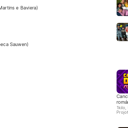
Martins e Baviera)
ebeca Sauwen)
Canc
romá
1kilo,
Projot