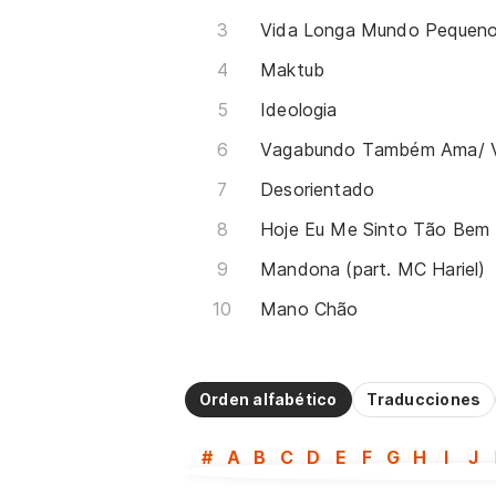
Vida Longa Mundo Pequen
Maktub
Ideologia
Desorientado
Hoje Eu Me Sinto Tão Bem
Mandona (part. MC Hariel)
Mano Chão
Orden alfabético
Traducciones
#
A
B
C
D
E
F
G
H
I
J