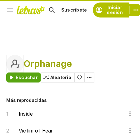
Iniciar
Suscríbete
sesión
Orphanage
Escuchar
Aleatorio
Más reproducidas
Inside
Victim of Fear