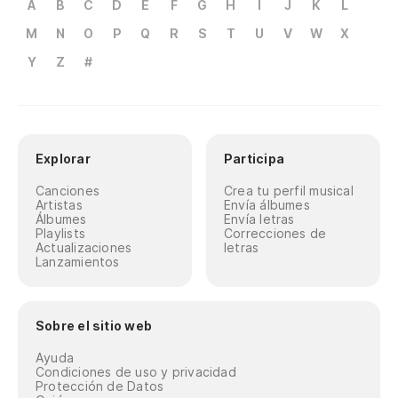
A
B
C
D
E
F
G
H
I
J
K
L
M
N
O
P
Q
R
S
T
U
V
W
X
Y
Z
#
Explorar
Participa
Canciones
Crea tu perfil musical
Artistas
Envía álbumes
Álbumes
Envía letras
Playlists
Correcciones de
Actualizaciones
letras
Lanzamientos
Sobre el sitio web
Ayuda
Condiciones de uso y privacidad
Protección de Datos