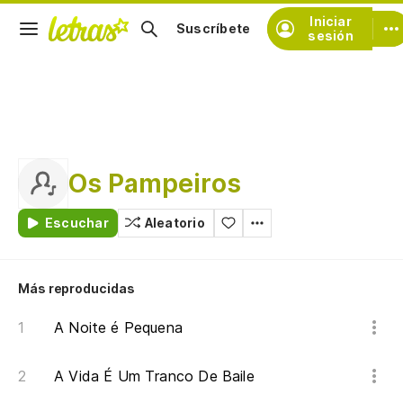
Iniciar
Suscríbete
sesión
Os Pampeiros
Escuchar
Aleatorio
Más reproducidas
A Noite é Pequena
A Vida É Um Tranco De Baile