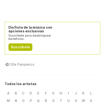
Disfruta de la música con
opciones exclusivas
Suscríbete para desbloquear
beneficios.
Suscríbete
O
Os Pampeiros
Todos los artistas
A
B
C
D
E
F
G
H
I
J
K
L
M
N
O
P
Q
R
S
T
U
V
W
X