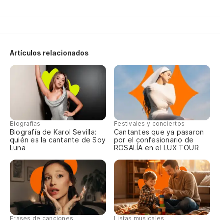
Gu
Nu
Artículos relacionados
De
De
Pa
Pr
Biografías
Festivales y conciertos
Biografía de Karol Sevilla:
Cantantes que ya pasaron
quién es la cantante de Soy
por el confesionario de
Luna
ROSALÍA en el LUX TOUR
Frases de canciones
Listas musicales