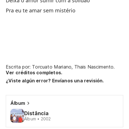
Deixa o amor sumir com a solidão
Pra eu te amar sem mistério
So
Só
Pe
cl
Ma
a
Escrita por: Torcuato Mariano, Thais Nascimento.
Ver créditos completos.
Y 
¿Viste algún error? Envíanos una revisión.
E 
Y 
Álbum
E 
Distância
Álbum • 2002
Gu