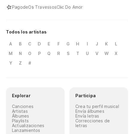
Pagode
Os Travessos
Clic Do Amor
Todos los artistas
A
B
C
D
E
F
G
H
I
J
K
L
M
N
O
P
Q
R
S
T
U
V
W
X
Y
Z
#
Explorar
Participa
Canciones
Crea tu perfil musical
Artistas
Envía álbumes
Álbumes
Envía letras
Playlists
Correcciones de
Actualizaciones
letras
Lanzamientos