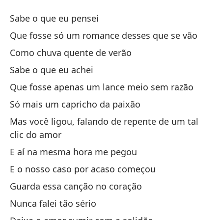
Cl
Sabe o que eu pensei
Cl
Que fosse só um romance desses que se vão
Como chuva quente de verão
Sa
Sabe o que eu achei
Qu
Que fosse apenas um lance meio sem razão
Qu
Só mais um capricho da paixão
Mas você ligou, falando de repente de um tal
Co
clic do amor
Co
E aí na mesma hora me pegou
E o nosso caso por acaso começou
Sa
Guarda essa canção no coração
Qu
Nunca falei tão sério
Qu