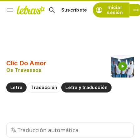
Iniciar
Suscríbete
sesión
Copiar fragmento
Copiar toda la letra
Clic Do Amor
Practicar la pronunciación de
Os Travessos
Comentar sobre este fragmento
Letra
Traducción
Letra y traducción
Traducción automática