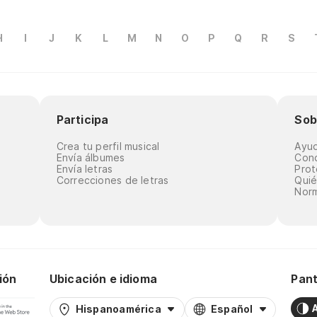
H
I
J
K
L
M
N
O
P
Q
R
S
Participa
Sob
Crea tu perfil musical
Ayu
Envía álbumes
Cond
Envía letras
Prot
Correcciones de letras
Qui
Norm
ión
Ubicación e idioma
Pant
Hispanoamérica
Español