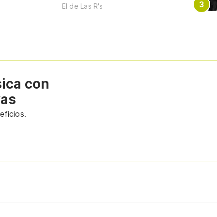
El de Las R's
sica con
vas
ficios.