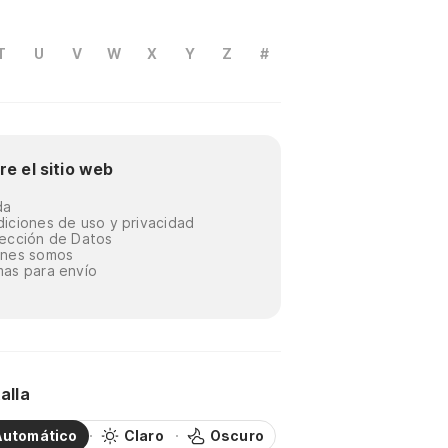
T
U
V
W
X
Y
Z
#
re el sitio web
da
iciones de uso y privacidad
ección de Datos
énes somos
as para envío
alla
Automático
Claro
Oscuro