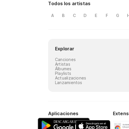
Todos los artistas
A
B
C
D
E
F
G
Explorar
Canciones
Artistas
Álbumes
Playlists
Actualizaciones
Lanzamientos
Aplicaciones
Extens