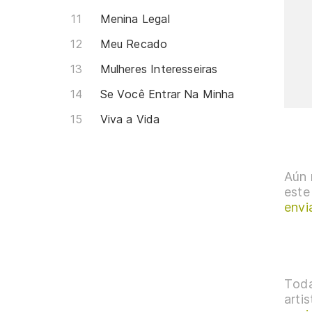
Menina Legal
Meu Recado
Mulheres Interesseiras
Se Você Entrar Na Minha
Viva a Vida
Aún 
este
envi
Toda
arti