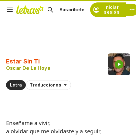
Iniciar
Suscríbete
sesión
Copiar fragmento
Copiar toda la letra
Estar Sin Ti
Practicar la pronunciación de
Oscar De La Hoya
Comentar sobre este fragmento
Letra
Traducciones
Enseñame a vivir,
a olvidar que me olvidaste y a seguir,