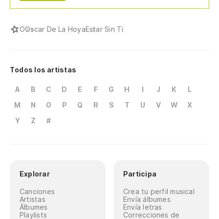
O
Oscar De La Hoya
Estar Sin Ti
Todos los artistas
A
B
C
D
E
F
G
H
I
J
K
L
M
N
O
P
Q
R
S
T
U
V
W
X
Y
Z
#
Explorar
Participa
Canciones
Crea tu perfil musical
Artistas
Envía álbumes
Álbumes
Envía letras
Playlists
Correcciones de