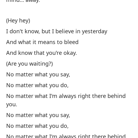
(E
(Hey hey)
No
I don't know, but I believe in yesterday
Y 
And what it means to bleed
Y 
And know that you're okay.
(¿
(Are you waiting?)
No
No matter what you say,
No
No matter what you do,
No
No matter what I'm always right there behind
No
you.
No
No matter what you say,
No
No matter what you do,
No matter what I'm always right there behind