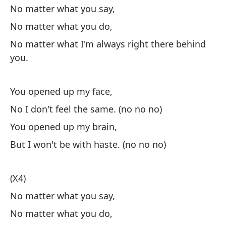
Ab
No matter what you say,
Ah
No matter what you do,
Ab
No matter what I'm always right there behind
Pe
you.
(X
You opened up my face,
No
No I don't feel the same. (no no no)
No
You opened up my brain,
No
But I won't be with haste. (no no no)
(X4)
No matter what you say,
No matter what you do,