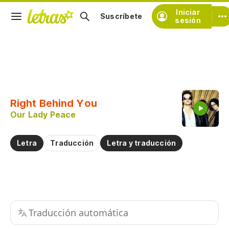
Iniciar
Suscríbete
sesión
Copiar fragmento
Copiar toda la letra
Right Behind You
Practicar la pronunciación de
Our Lady Peace
Comentar sobre este fragmento
Letra
Traducción
Letra y traducción
Traducción automática