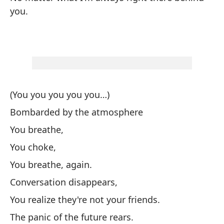
you.
No
Tú
Tú
(You you you you you…)
Re
Bombarded by the atmosphere
La
You breathe,
Te
You choke,
El
You breathe, again.
Tú
Conversation disappears,
Tú
You realize they're not your friends.
En
The panic of the future rears.