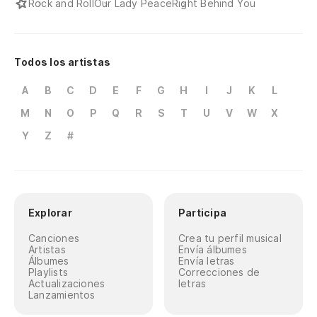
Rock and Roll
Our Lady Peace
Right Behind You
Todos los artistas
A
B
C
D
E
F
G
H
I
J
K
L
M
N
O
P
Q
R
S
T
U
V
W
X
Y
Z
#
Explorar
Participa
Canciones
Crea tu perfil musical
Artistas
Envía álbumes
Álbumes
Envía letras
Playlists
Correcciones de
Actualizaciones
letras
Lanzamientos