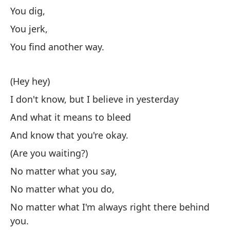
You dig,
(E
You jerk,
No
You find another way.
Y 
Y 
(Hey hey)
(¿
I don't know, but I believe in yesterday
No
And what it means to bleed
No
And know that you're okay.
No
(Are you waiting?)
No
No matter what you say,
No
No matter what you do,
No
No matter what I'm always right there behind
you.