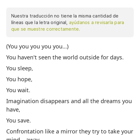
Nuestra traducción no tiene la misma cantidad de
líneas que la letra original,
ayúdanos a revisarla para
que se muestre correctamente.
(You you you you you…)
No
You haven't seen the world outside for days.
Tú
You sleep,
Tú
You hope,
Tú
You wait.
La
qu
Imagination disappears and all the dreams you
have,
Tú
You save.
La
ll
Confrontation like a mirror they try to take your
mind… away.