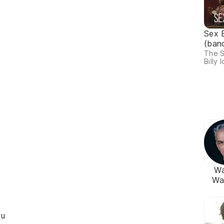
Sex 
(ban
The S
Billy I
W
Wa
ou