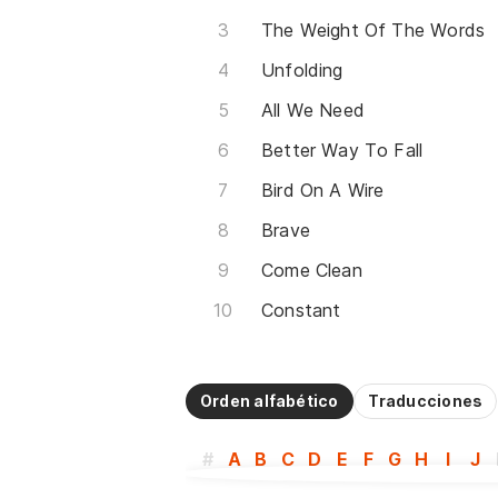
The Weight Of The Words
Unfolding
All We Need
Better Way To Fall
Bird On A Wire
Brave
Come Clean
Constant
Orden alfabético
Traducciones
#
A
B
C
D
E
F
G
H
I
J