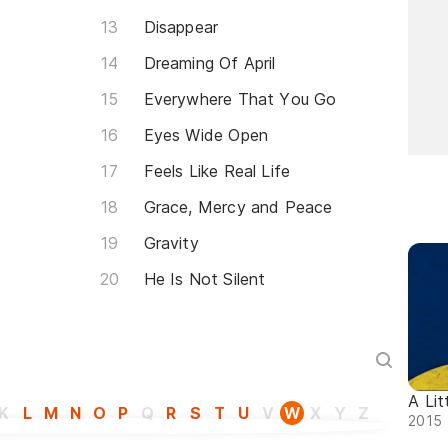
Disappear
Dreaming Of April
Everywhere That You Go
Eyes Wide Open
Feels Like Real Life
Grace, Mercy and Peace
Gravity
He Is Not Silent
A Lit
K
L
M
N
O
P
Q
R
S
T
U
V
W
X
Y
Z
2015 