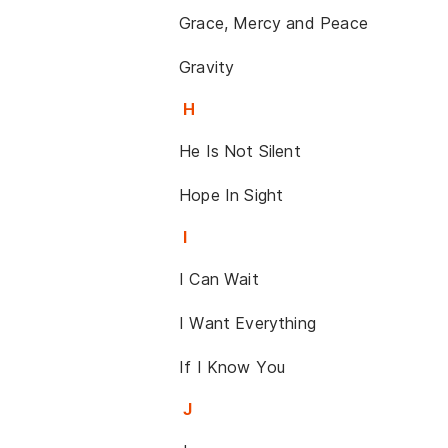
Grace, Mercy and Peace
Gravity
H
He Is Not Silent
Hope In Sight
I
I Can Wait
I Want Everything
If I Know You
J