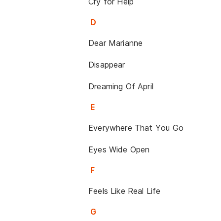
Cry for Help
D
Dear Marianne
Disappear
Dreaming Of April
E
Everywhere That You Go
Eyes Wide Open
F
Feels Like Real Life
G