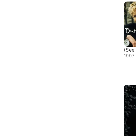
(See 
1997 