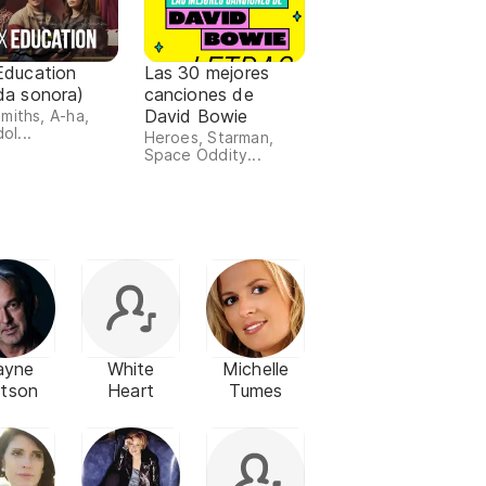
Education
Las 30 mejores
da sonora)
canciones de
David Bowie
miths, A-ha,
dol...
Heroes, Starman,
Space Oddity...
ayne
White
Michelle
tson
Heart
Tumes