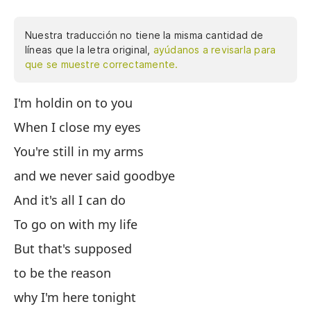
Nuestra traducción no tiene la misma cantidad de
líneas que la letra original,
ayúdanos a revisarla para
que se muestre correctamente.
I'm holdin on to you
Es
When I close my eyes
Cu
You're still in my arms
To
and we never said goodbye
y 
And it's all I can do
Y 
To go on with my life
Pa
But that's supposed
Pe
to be the reason
qu
why I'm here tonight
po