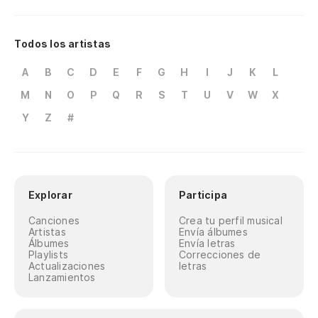
Todos los artistas
A
B
C
D
E
F
G
H
I
J
K
L
M
N
O
P
Q
R
S
T
U
V
W
X
Y
Z
#
Explorar
Participa
Canciones
Crea tu perfil musical
Artistas
Envía álbumes
Álbumes
Envía letras
Playlists
Correcciones de
Actualizaciones
letras
Lanzamientos