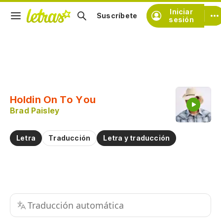
Iniciar
Suscríbete
sesión
Copiar fragmento
Copiar toda la letra
Holdin On To You
Practicar la pronunciación de
Brad Paisley
Comentar sobre este fragmento
Letra
Traducción
Letra y traducción
Traducción automática