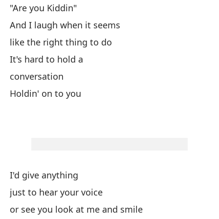
Y 
"Are you Kiddin"
Y 
And I laugh when it seems
Y 
like the right thing to do
'¿
It's hard to hold a
Y 
conversation
qu
Holdin' on to you
Es
co
Af
I'd give anything
Da
just to hear your voice
so
or see you look at me and smile
o 