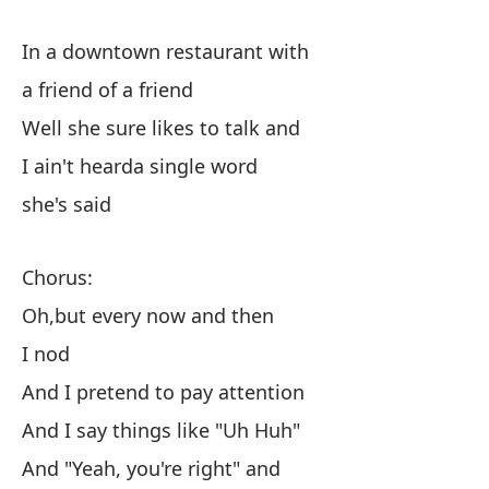
In a downtown restaurant with
En
a friend of a friend
un
Well she sure likes to talk and
Bu
I ain't hearda single word
no
she's said
qu
Chorus:
Oh,but every now and then
I nod
Co
And I pretend to pay attention
Oh
And I say things like "Uh Huh"
As
And "Yeah, you're right" and