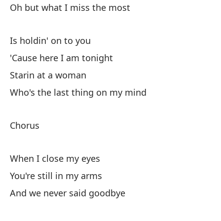
Oh but what I miss the most
Oh
Es
Is holdin' on to you
Po
'Cause here I am tonight
Mi
Starin at a woman
Qu
Who's the last thing on my mind
Co
Chorus
Cu
When I close my eyes
To
You're still in my arms
Y 
And we never said goodbye