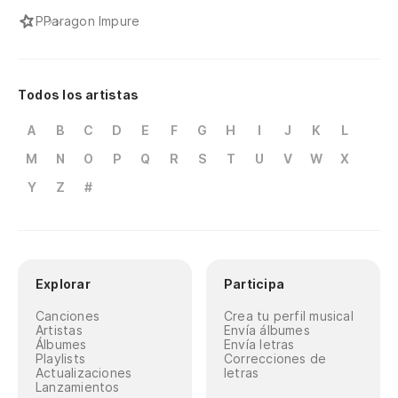
P
Paragon Impure
Todos los artistas
A
B
C
D
E
F
G
H
I
J
K
L
M
N
O
P
Q
R
S
T
U
V
W
X
Y
Z
#
Explorar
Participa
Canciones
Crea tu perfil musical
Artistas
Envía álbumes
Álbumes
Envía letras
Playlists
Correcciones de
Actualizaciones
letras
Lanzamientos