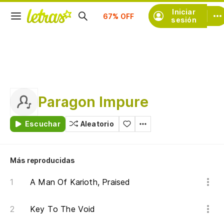
Suscríbete
Iniciar
sesión
Paragon Impure
Escuchar
Aleatorio
Más reproducidas
A Man Of Karioth, Praised
Key To The Void