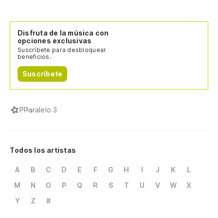
Disfruta de la música con
opciones exclusivas
Suscríbete para desbloquear
beneficios.
Suscríbete
P
Paralelo 3
Todos los artistas
A
B
C
D
E
F
G
H
I
J
K
L
M
N
O
P
Q
R
S
T
U
V
W
X
Y
Z
#