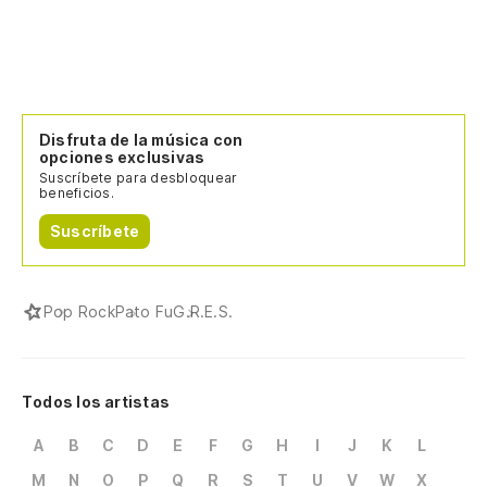
Disfruta de la música con
opciones exclusivas
Suscríbete para desbloquear
beneficios.
Suscríbete
Pop Rock
Pato Fu
G.R.E.S.
Todos los artistas
A
B
C
D
E
F
G
H
I
J
K
L
M
N
O
P
Q
R
S
T
U
V
W
X