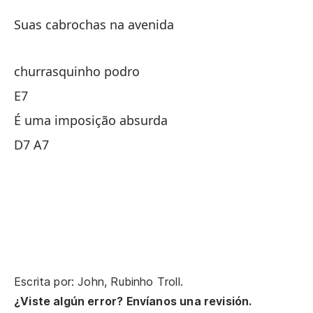
Suas cabrochas na avenida
Su
churrasquinho podro
As
E7
Es
É uma imposição absurda
D7 A7
Escrita por: John, Rubinho Troll.
¿Viste algún error? Envíanos una revisión.