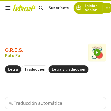
Iniciar
Suscríbete
sesión
Copiar fragmento
Copiar toda la letra
G.R.E.S.
Practicar la pronunciación de
Pato Fu
Comentar sobre este fragmento
Letra
Traducción
Letra y traducción
Traducción automática