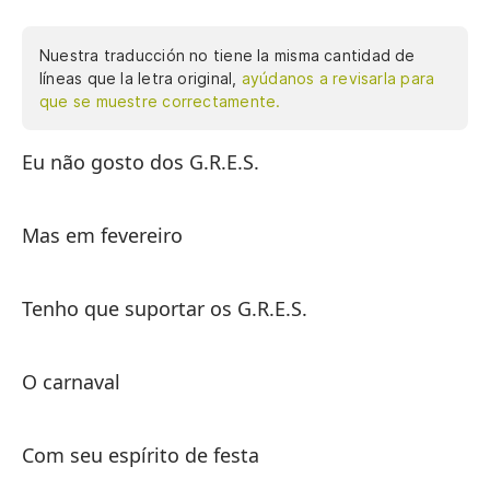
Nuestra traducción no tiene la misma cantidad de
líneas que la letra original,
ayúdanos a revisarla para
que se muestre correctamente.
Eu não gosto dos G.R.E.S.
No
Mas em fevereiro
Pe
Tenho que suportar os G.R.E.S.
Te
O carnaval
El
Com seu espírito de festa
Co