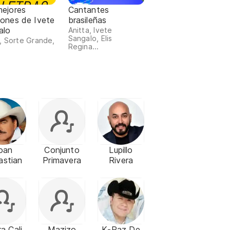
mejores
Cantantes
iones de Ivete
brasileñas
alo
Anitta, Ivete
Sangalo, Elis
, Sorte Grande,
Regina...
oan
Conjunto
Lupillo
astian
Primavera
Rivera
ra Cali
Mazizo
K-Paz De