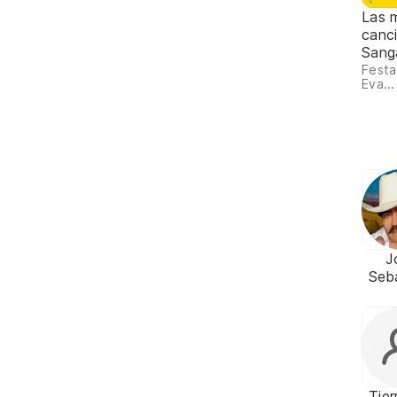
Las 
canc
Sang
Festa
Eva...
J
Seb
Tier