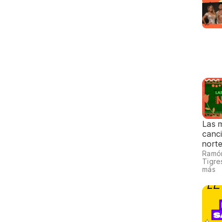
Las 
canc
nort
Ramón
Tigre
más