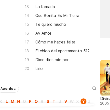
La llamada
Que Bonita Es Mi Tierra
Te quiero mucho
Ay Amor
Cómo me haces falta
El chico del apartamento 512
Dime dios mio por
Lirio
Acordes
Divin
K
L
M
N
O
P
Q
R
S
T
U
V
W
X
Y
Z
2005 