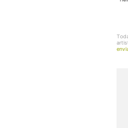
Toda
arti
envi