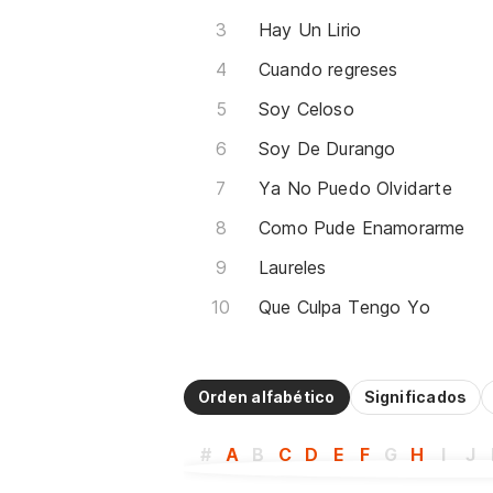
Hay Un Lirio
Cuando regreses
Soy Celoso
Soy De Durango
Ya No Puedo Olvidarte
Como Pude Enamorarme
Laureles
Que Culpa Tengo Yo
Orden alfabético
Significados
#
A
B
C
D
E
F
G
H
I
J