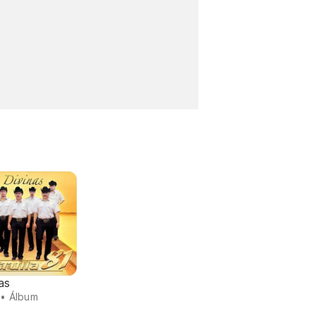
as
• Álbum