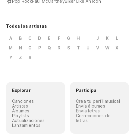
Pop Rock
Paul McCartney
Biker Like An Icon
Todos los artistas
A
B
C
D
E
F
G
H
I
J
K
L
M
N
O
P
Q
R
S
T
U
V
W
X
Y
Z
#
Explorar
Participa
Canciones
Crea tu perfil musical
Artistas
Envía álbumes
Álbumes
Envía letras
Playlists
Correcciones de
Actualizaciones
letras
Lanzamientos