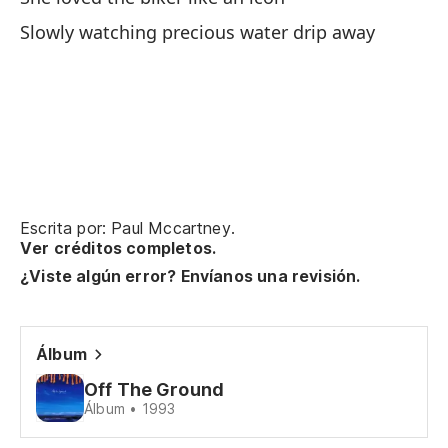
Slowly watching precious water drip away
Cu
Wh
No
He
Ap
Escrita por: Paul Mccartney.
Ver créditos completos.
He
¿Viste algún error? Envíanos una revisión.
Pe
Bu
Álbum
Off The Ground
de
Álbum • 1993