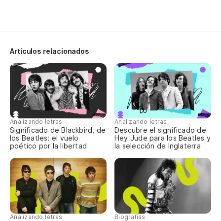
El
Sh
Artículos relacionados
Mi
Ga
El
Sh
Analizando letras
Analizando letras
Significado de Blackbird, de
Descubre el significado de
Vi
los Beatles: el vuelo
Hey Jude para los Beatles y
poético por la libertad
la selección de Inglaterra
Sl
La
Th
Analizando letras
Biografías