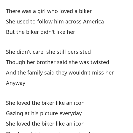
Mo
There was a girl who loved a biker
Bi
She used to follow him across America
But the biker didn't like her
Hu
Th
She didn't care, she still persisted
So
Though her brother said she was twisted
Sh
And the family said they wouldn't miss her
Anyway
Pe
Bu
She loved the biker like an icon
Gazing at his picture everyday
A 
She loved the biker like an icon
Sh