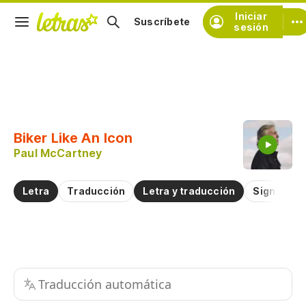
Iniciar
Suscríbete
sesión
Copiar fragmento
Copiar toda la letra
Biker Like An Icon
Practicar la pronunciación de
Paul McCartney
Comentar sobre este fragmento
Letra
Traducción
Letra y traducción
Significad
Traducción automática