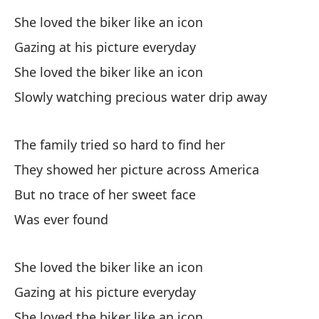
El
She loved the biker like an icon
Sh
Gazing at his picture everyday
She loved the biker like an icon
Vi
Slowly watching precious water drip away
Sl
The family tried so hard to find her
They showed her picture across America
But no trace of her sweet face
Was ever found
Hi
Sh
She loved the biker like an icon
Lo
Gazing at his picture everyday
Sh
She loved the biker like an icon