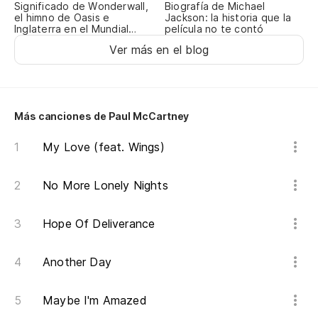
Significado de Wonderwall,
Biografía de Michael
Mo
el himno de Oasis e
Jackson: la historia que la
Inglaterra en el Mundial
película no te contó
Th
2026
Ver más en el blog
Pe
Bu
Más canciones de Paul McCartney
Nu
My Love (feat. Wings)
No More Lonely Nights
El
Sh
Hope Of Deliverance
Mi
Another Day
Ga
Maybe I'm Amazed
El