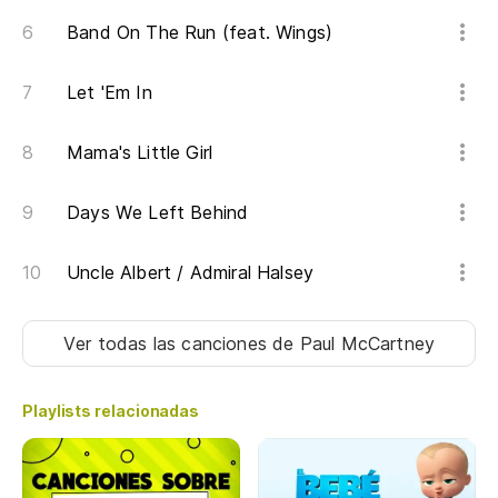
Sh
Band On The Run (feat. Wings)
Vi
Let 'Em In
Sl
Mama's Little Girl
Days We Left Behind
Uncle Albert / Admiral Halsey
Ver todas las canciones
de Paul McCartney
Playlists relacionadas