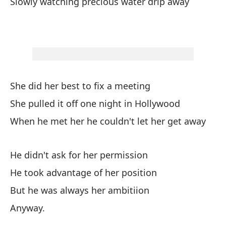
Slowly watching precious water drip away
Au
tr
Th
Y 
She did her best to fix a meeting
An
She pulled it off one night in Hollywood
de
When he met her he couldn't let her get away
El
He didn't ask for her permission
Sh
He took advantage of her position
But he was always her ambitiion
Mi
Anyway.
Ga