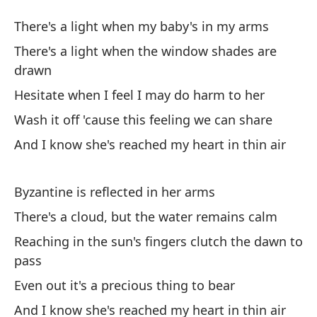
Ai
There's a light when my baby's in my arms
Th
There's a light when the window shades are
drawn
Ha
Hesitate when I feel I may do harm to her
Th
Wash it off 'cause this feeling we can share
Ha
And I know she's reached my heart in thin air
ve
Th
Byzantine is reflected in her arms
There's a cloud, but the water remains calm
Du
Reaching in the sun's fingers clutch the dawn to
He
pass
Lí
Even out it's a precious thing to bear
po
And I know she's reached my heart in thin air