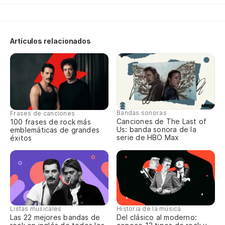
Ho
on
Artículos relacionados
A
Ha
Th
Bandas sonoras
Frases de canciones
Canciones de The Last of
100 frases de rock más
Y 
Us: banda sonora de la
emblemáticas de grandes
serie de HBO Max
éxitos
An
Sí
Ye
Listas musicales
Historia de la música
Las 22 mejores bandas de
Del clásico al moderno: