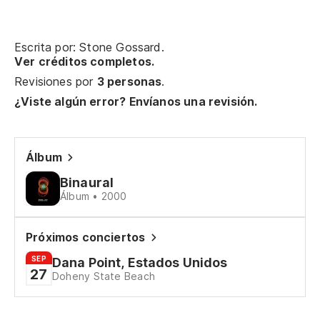
In
so
Escrita por: Stone Gossard.
Ver créditos completos.
Ev
Revisiones por
3 personas
.
¿Viste algún error? Envíanos una revisión.
Y 
An
Álbum
No
Binaural
pu
Álbum • 2000
di
Próximos conciertos
It
mo
SEP
Dana Point, Estados Unidos
27
Doheny State Beach
Có
es