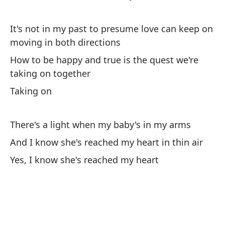
Wa
It's not in my past to presume love can keep on
Y 
moving in both directions
An
How to be happy and true is the quest we're
taking on together
Bi
Taking on
By
There's a light when my baby's in my arms
Ha
c
And I know she's reached my heart in thin air
Th
Yes, I know she's reached my heart
Al
am
Re