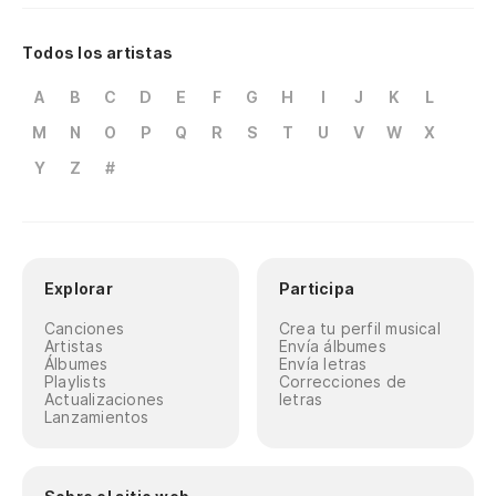
Todos los artistas
A
B
C
D
E
F
G
H
I
J
K
L
M
N
O
P
Q
R
S
T
U
V
W
X
Y
Z
#
Explorar
Participa
Canciones
Crea tu perfil musical
Artistas
Envía álbumes
Álbumes
Envía letras
Playlists
Correcciones de
Actualizaciones
letras
Lanzamientos