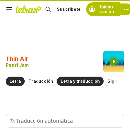
Iniciar
Suscríbete
sesión
Copiar fragmento
Copiar toda la letra
Thin Air
Practicar la pronunciación de
Pearl Jam
Comentar sobre este fragmento
Letra
Traducción
Letra y traducción
Significad
Traducción automática