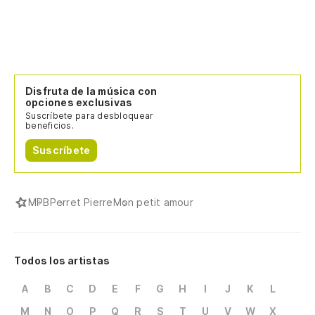
Disfruta de la música con
opciones exclusivas
Suscríbete para desbloquear
beneficios.
Suscríbete
MPB
Perret Pierre
Mon petit amour
Todos los artistas
A
B
C
D
E
F
G
H
I
J
K
L
M
N
O
P
Q
R
S
T
U
V
W
X