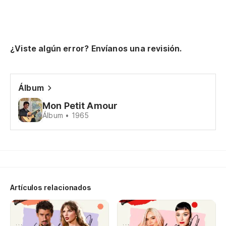
Es
No
¿Viste algún error? Envíanos una revisión.
El
Ti
Álbum
Es
Mon Petit Amour
Qu
Álbum • 1965
De
Pe
Pa
Artículos relacionados
El
Yo