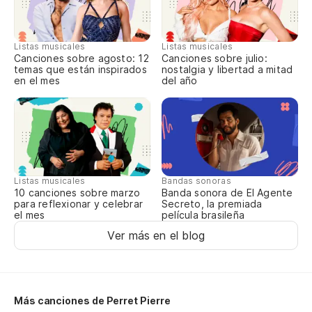
To
Ac
Listas musicales
Listas musicales
Ar
Canciones sobre agosto: 12
Canciones sobre julio:
temas que están inspirados
nostalgia y libertad a mitad
en el mes
del año
El
Pu
Listas musicales
Bandas sonoras
10 canciones sobre marzo
Banda sonora de El Agente
para reflexionar y celebrar
Secreto, la premiada
el mes
película brasileña
Ver más en el blog
Más canciones de Perret Pierre