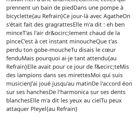
Re
prennent un bain de piedDans une pompe à
Fu
bicyclette{au Refrain}Ce jour-là avec AgatheOn
s'était fait des gragrattesElle m'a dit : eh ben
Cu
minceT'as l'air dr&ocirc;lement chaud de la
Mi
pinceC'est à cet instant minoucheQue t'as
Te
perdu ton gobe-moucheTu disais le cœur
fenduMais pourquoi ai-je tant attendu{au
Y 
Refrain}Elle avait pour ce jour de f&ecirc;teMis
Au
des lampions dans ses mirettesMoi qui suis
No
musicienJ'ai joué jusqu'au matinDe l'accord éon
Co
sur ses hanchesDe l'harmonica sur ses dents
blanchesElle m'a dit les yeux au cielTu peux
En
attaquer Pleyel{au Refrain}