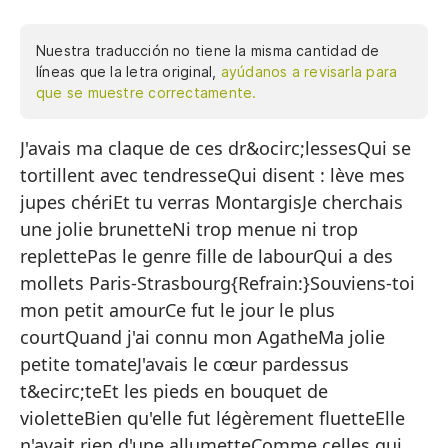
Nuestra traducción no tiene la misma cantidad de
líneas que la letra original,
ayúdanos a revisarla para
que se muestre correctamente.
J'avais ma claque de ces dr&ocirc;lessesQui se
Es
tortillent avec tendresseQui disent : lève mes
Qu
jupes chériEt tu verras MontargisJe cherchais
Qu
une jolie brunetteNi trop menue ni trop
Y 
replettePas le genre fille de labourQui a des
mollets Paris-Strasbourg{Refrain:}Souviens-toi
Bu
mon petit amourCe fut le jour le plus
Ni
courtQuand j'ai connu mon AgatheMa jolie
No
petite tomateJ'avais le cœur pardessus
t&ecirc;teEt les pieds en bouquet de
Qu
violetteBien qu'elle fut légèrement fluetteElle
n'avait rien d'une allumetteComme celles qui