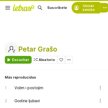
Iniciar
Suscríbete
sesión
Petar Grašo
Escuchar
Aleatorio
Más reproducidas
Volim i postojim
Godine ljubavi