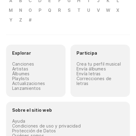
A
B
C
D
E
F
G
H
I
J
K
L
M
N
O
P
Q
R
S
T
U
V
W
X
Y
Z
#
Explorar
Participa
Canciones
Crea tu perfil musical
Artistas
Envía álbumes
Álbumes
Envía letras
Playlists
Correcciones de
Actualizaciones
letras
Lanzamientos
Sobre el sitio web
Ayuda
Condiciones de uso y privacidad
Protección de Datos
Quiénes somos