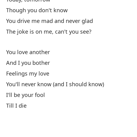
'C
Though you don't know
You drive me mad and never glad
The joke is on me, can't you see?
You love another
Ha
And I you bother
H
Feelings my love
You'll never know (and I should know)
Au
I'll be your fool
Till I die
Me
Yo
La