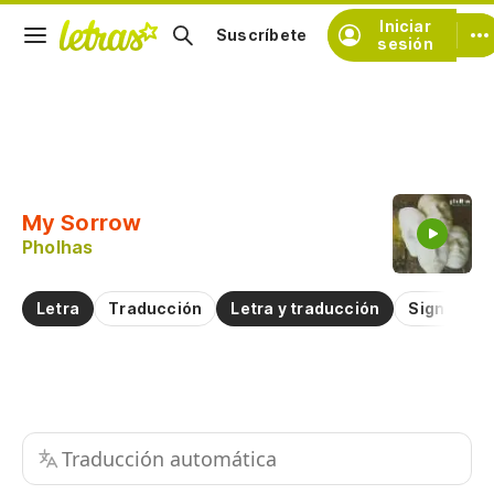
Iniciar
Suscríbete
sesión
Copiar fragmento
Copiar toda la letra
My Sorrow
Practicar la pronunciación de
Pholhas
Comentar sobre este fragmento
Letra
Traducción
Letra y traducción
Significad
Traducción automática