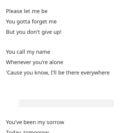
Mi
Please let me be
M
You gotta forget me
But you don't give up!
Po
You call my name
Ti
Whenever you're alone
¡P
'Cause you know, I'll be there everywhere
Ll
Cu
You've been my sorrow
Po
Today, tomorrow