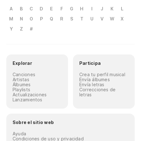
A
B
C
D
E
F
G
H
I
J
K
L
M
N
O
P
Q
R
S
T
U
V
W
X
Y
Z
#
Explorar
Participa
Canciones
Crea tu perfil musical
Artistas
Envía álbumes
Álbumes
Envía letras
Playlists
Correcciones de
Actualizaciones
letras
Lanzamientos
Sobre el sitio web
Ayuda
Condiciones de uso y privacidad