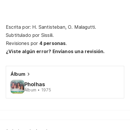
Th
Escrita por: H. Santisteban, O. Malagutti.
Am
Subtitulado por
Sissili
.
Revisiones por
4 personas
.
Y 
¿Viste algún error? Envíanos una revisión.
Se
Álbum
Nu
Pholhas
Yo
Álbum • 1975
Se
Ha