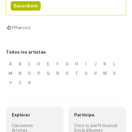
Suscríbete
P
Pierced
Todos los artistas
A
B
C
D
E
F
G
H
I
J
K
L
M
N
O
P
Q
R
S
T
U
V
W
X
Y
Z
#
Explorar
Participa
Canciones
Crea tu perfil musical
Artistas
Envía álbumes