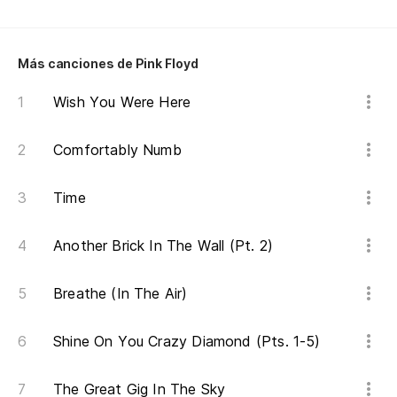
Y 
pa
Más canciones de Pink Floyd
An
Wish You Were Here
De
Comfortably Numb
Time
Another Brick In The Wall (Pt. 2)
Breathe (In The Air)
Shine On You Crazy Diamond (Pts. 1-5)
The Great Gig In The Sky