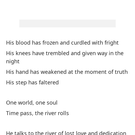
Pe
de
Bu
Es
His blood has frozen and curdled with fright
pe
His knees have trembled and given way in the
He
night
His hand has weakened at the moment of truth
En
His step has faltered
pr
In
One world, one soul
Es
Time pass, the river rolls
ha
He
He talks to the river of lost love and dedication