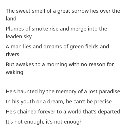
Do
The sweet smell of a great sorrow lies over the
S
land
Plumes of smoke rise and merge into the
El
leaden sky
ti
A man lies and dreams of green fields and
Th
rivers
But awakes to a morning with no reason for
La
waking
en
Pl
He's haunted by the memory of a lost paradise
Un
In his youth or a dream, he can't be precise
y 
He's chained forever to a world that's departed
A 
It's not enough, it's not enough