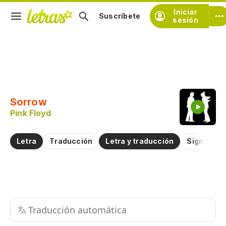
Iniciar
Suscríbete
sesión
Copiar fragmento
Copiar toda la letra
Sorrow
Practicar la pronunciación de
Pink Floyd
Comentar sobre este fragmento
Letra
Traducción
Letra y traducción
Significad
Traducción automática