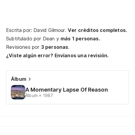
ve
Hi
Su
Escrita por: David Gilmour.
Ver créditos completos.
Subtitulado por
Dean
y
más 1 personas.
Revisiones por
3 personas
.
Un
¿Viste algún error? Envíanos una revisión.
Pa
Ti
Álbum
A Momentary Lapse Of Reason
Álbum • 1987
Ha
de
He
Re