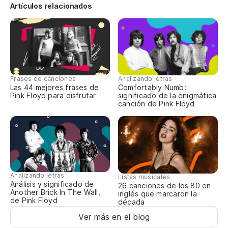
Artículos relacionados
re
Si
Fl
Fl
Frases de canciones
Analizando letras
Las 44 mejores frases de
Comfortably Numb:
Pink Floyd para disfrutar
significado de la enigmática
Un
canción de Pink Floyd
A 
Ha
Th
Analizando letras
Listas musicales
ni
Análisis y significado de
26 canciones de los 80 en
Another Brick In The Wall,
inglés que marcaron la
de Pink Floyd
década
Y 
Ver más en el blog
An