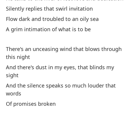
No
Silently replies that swirl invitation
It
Flow dark and troubled to an oily sea
A grim intimation of what is to be
There's an unceasing wind that blows through
this night
And there's dust in my eyes, that blinds my
Su
sight
Hi
And the silence speaks so much louder that
Su
words
n
Of promises broken
Hi
Su