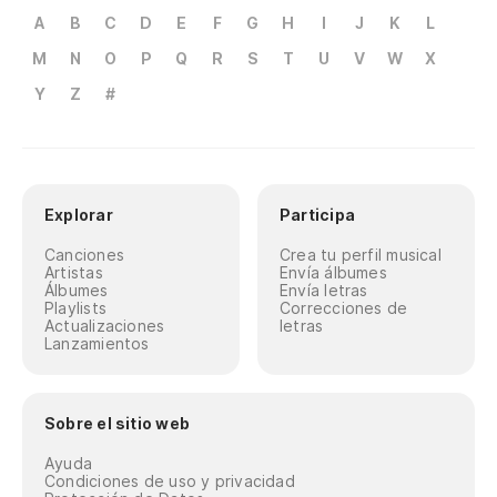
A
B
C
D
E
F
G
H
I
J
K
L
M
N
O
P
Q
R
S
T
U
V
W
X
Y
Z
#
Explorar
Participa
Canciones
Crea tu perfil musical
Artistas
Envía álbumes
Álbumes
Envía letras
Playlists
Correcciones de
Actualizaciones
letras
Lanzamientos
Sobre el sitio web
Ayuda
Condiciones de uso y privacidad