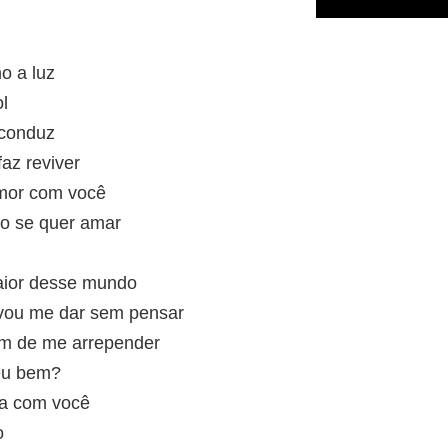
o a luz
l
 conduz
faz reviver
mor com você
o se quer amar
aior desse mundo
 vou me dar sem pensar
em de me arrepender
meu bem?
da com você
o