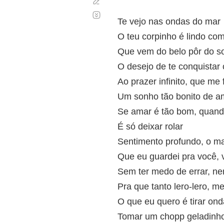
Corregir
Desplazamiento
automático
Te vejo nas ondas do mar
O teu corpinho é lindo com
Que vem do belo pôr do so
O desejo de te conquistar
Ao prazer infinito, que me 
Um sonho tão bonito de a
Se amar é tão bom, quand
É só deixar rolar
Sentimento profundo, o m
Que eu guardei pra você,
Sem ter medo de errar, n
Pra que tanto lero-lero, 
O que eu quero é tirar on
Tomar um chopp geladinh