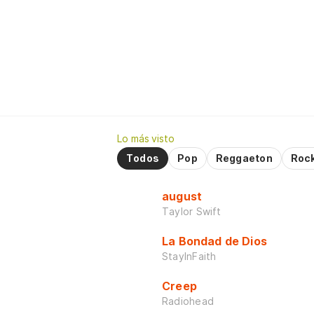
Lo más visto
Todos
Pop
Reggaeton
Roc
august
Taylor Swift
La Bondad de Dios
StayInFaith
Creep
Radiohead