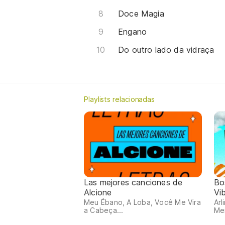
Doce Magia
Engano
Do outro lado da vidraça
Playlists relacionadas
Las mejores canciones de
Bo
Alcione
Vi
Meu Ébano, A Loba, Você Me Vira
Arl
a Cabeça...
Me