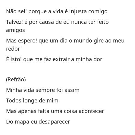
El
Não sei! porque a vida é injusta comigo
O 
Talvez! é por causa de eu nunca ter feito
amigos
No
Mas espero! que um dia o mundo gire ao meu
Nã
redor
É isto! que me faz extrair a minha dor
Qu
Ta
(Refrão)
Pe
Minha vida sempre foi assim
al
Todos longe de mim
Ma
Mas apenas falta uma coisa acontecer
Es
Do mapa eu desaparecer
É 