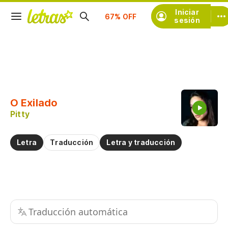
Iniciar
Suscríbete
sesión
Copiar fragmento
Copiar toda la letra
O Exilado
Practicar la pronunciación de
Pitty
Comentar sobre este fragmento
Letra
Traducción
Letra y traducción
Traducción automática