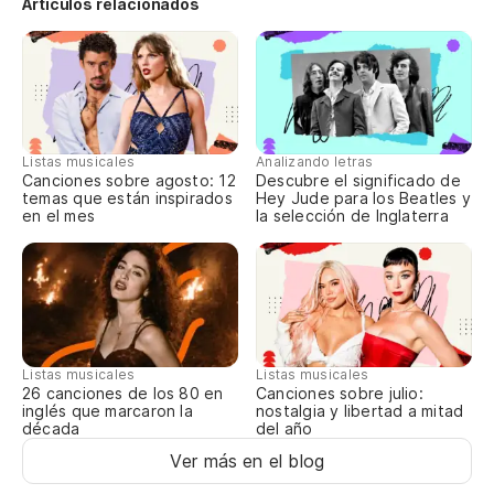
Artículos relacionados
At
Tú
pu
Vo
se
Listas musicales
Analizando letras
Canciones sobre agosto: 12
Descubre el significado de
temas que están inspirados
Hey Jude para los Beatles y
en el mes
la selección de Inglaterra
Listas musicales
Listas musicales
Canciones sobre julio:
26 canciones de los 80 en
nostalgia y libertad a mitad
inglés que marcaron la
del año
década
Ver más en el blog