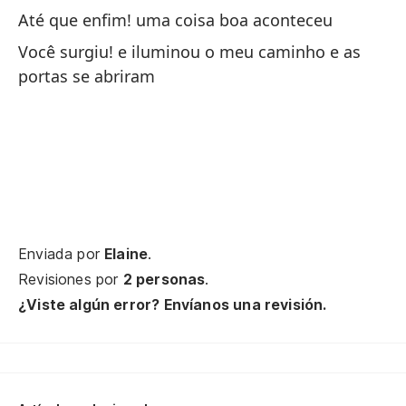
Até que enfim! uma coisa boa aconteceu
(C
Você surgiu! e iluminou o meu caminho e as
portas se abriram
Mi
Mi
To
Pe
Enviada por
Elaine
.
Ma
Revisiones por
2 personas
.
¿Viste algún error? Envíanos una revisión.
De
¡P