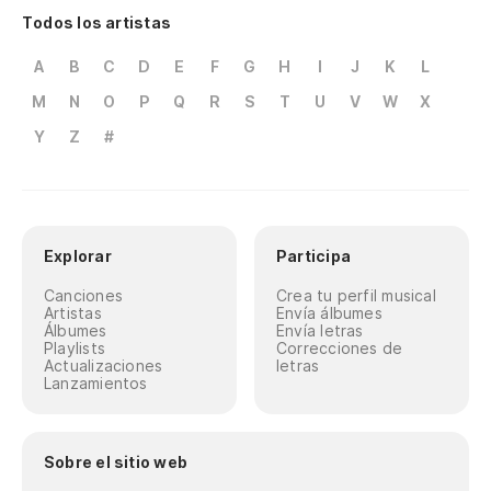
Todos los artistas
A
B
C
D
E
F
G
H
I
J
K
L
M
N
O
P
Q
R
S
T
U
V
W
X
Y
Z
#
Explorar
Participa
Canciones
Crea tu perfil musical
Artistas
Envía álbumes
Álbumes
Envía letras
Playlists
Correcciones de
Actualizaciones
letras
Lanzamientos
Sobre el sitio web