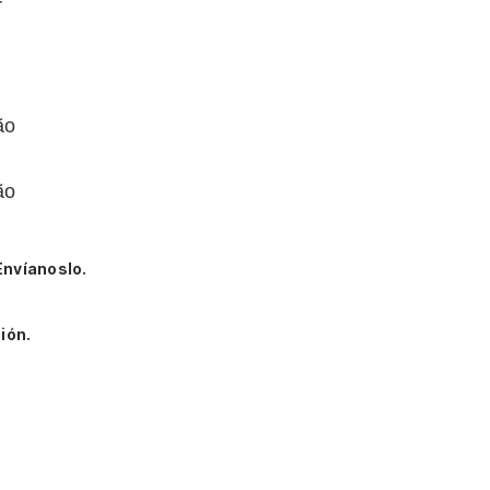
r
ão
ão
Envíanoslo.
ión.