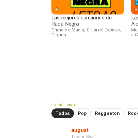
Las mejores canciones de
La
Raça Negra
Al
Cheia de Mania, É Tarde Demais,
Me
Cigana...
a C
Lo más visto
Todos
Pop
Reggaeton
Roc
august
Taylor Swift