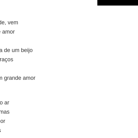
de, vem
e amor
a de um beijo
raços
m grande amor
o ar
umas
lor
s