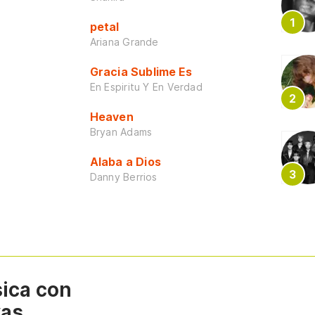
petal
Ariana Grande
Gracia Sublime Es
En Espiritu Y En Verdad
Heaven
Bryan Adams
Alaba a Dios
Danny Berrios
sica con
vas