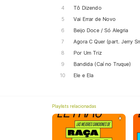
Tô Dizendo
Vai Errar de Novo
Beijo Doce / Só Alegria
Agora C Quer (part. Jerry S
Por Um Triz
Bandida (Caí no Truque)
Ele e Ela
Playlists relacionadas