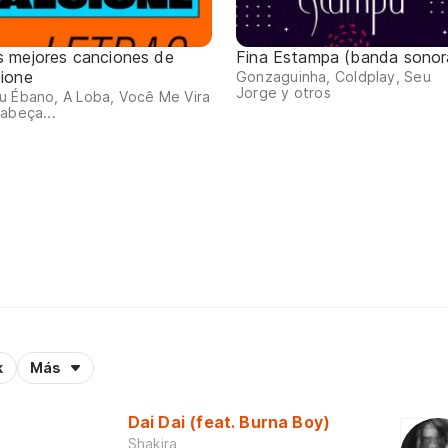
s mejores canciones de
Fina Estampa (banda sonor
cione
Gonzaguinha, Coldplay, Seu
Jorge y otros
u Ébano, A Loba, Você Me Vira
abeça...
k
Más
Dai Dai (feat. Burna Boy)
Shakira