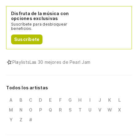
Disfruta de la música con
opciones exclusivas
Suscríbete para desbloquear
beneficios.
Suscríbete
Playlists
Las 30 mejores de Pearl Jam
Todos los artistas
A
B
C
D
E
F
G
H
I
J
K
L
M
N
O
P
Q
R
S
T
U
V
W
X
Y
Z
#