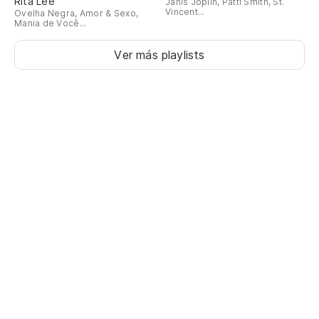
Rita Lee
Janis Joplin, Patti Smith, St.
Vincent...
Ovelha Negra, Amor & Sexo,
Mania de Você...
Ver más playlists