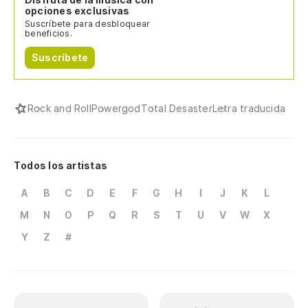
opciones exclusivas
Suscríbete para desbloquear
beneficios.
Suscríbete
Rock and Roll
Powergod
Total Desaster
Letra traducida
Todos los artistas
A
B
C
D
E
F
G
H
I
J
K
L
M
N
O
P
Q
R
S
T
U
V
W
X
Y
Z
#