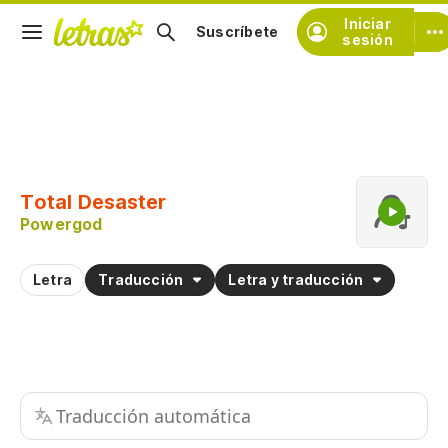
Iniciar
Suscríbete
sesión
Copiar fragmento
Copiar toda la letra
Total Desaster
Practicar la pronunciación de
Powergod
Letra
Traducción
Letra y traducción
Traducción automática