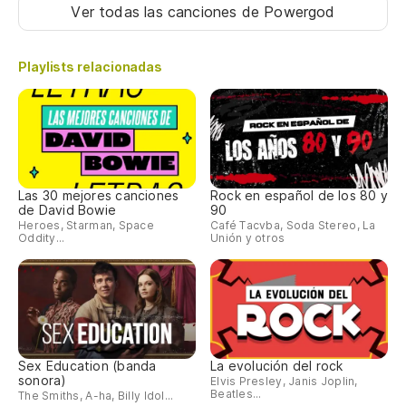
Ver todas las canciones
de Powergod
Playlists relacionadas
Las 30 mejores canciones
Rock en español de los 80 y
de David Bowie
90
Heroes, Starman, Space
Café Tacvba, Soda Stereo, La
Oddity...
Unión y otros
Sex Education (banda
La evolución del rock
sonora)
Elvis Presley, Janis Joplin,
Beatles...
The Smiths, A-ha, Billy Idol...