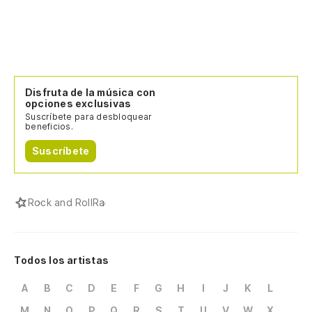
Disfruta de la música con
opciones exclusivas
Suscríbete para desbloquear
beneficios.
Suscríbete
Rock and Roll
Ra
Todos los artistas
A
B
C
D
E
F
G
H
I
J
K
L
M
N
O
P
Q
R
S
T
U
V
W
X