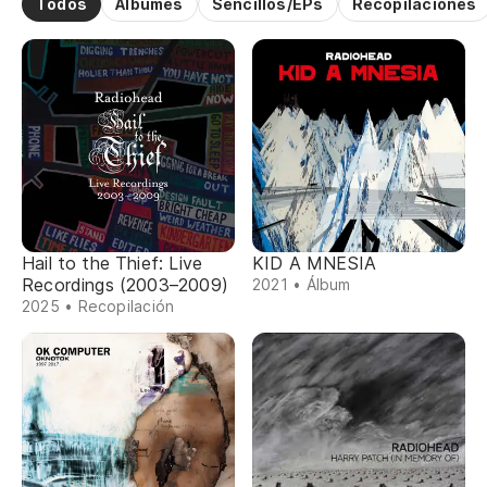
Todos
Álbumes
Sencillos/EPs
Recopilaciones
Hail to the Thief: Live
KID A MNESIA
Recordings (2003–2009)
2021 • Álbum
2025 • Recopilación