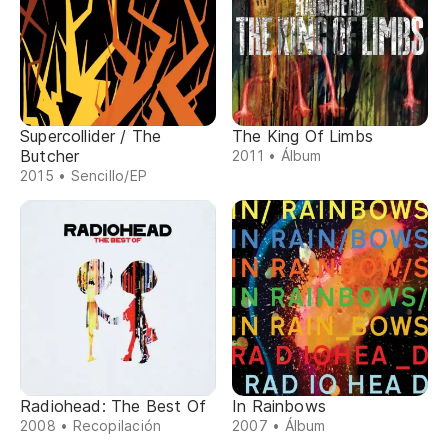
Supercollider / The
The King Of Limbs
Butcher
2011 • Álbum
2015 • Sencillo/EP
Radiohead: The Best Of
In Rainbows
2008 • Recopilación
2007 • Álbum