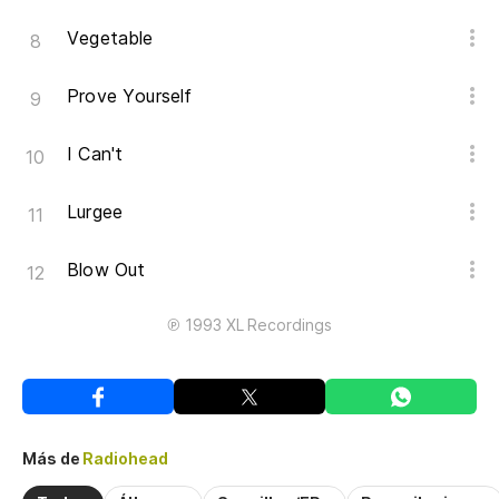
Vegetable
Prove Yourself
I Can't
Lurgee
Blow Out
℗ 1993 XL Recordings
Más de
Radiohead