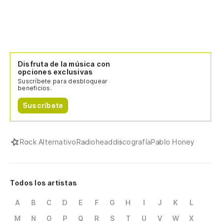
Disfruta de la música con
opciones exclusivas
Suscríbete para desbloquear
beneficios.
Suscríbete
Rock Alternativo
Radiohead
discografía
Pablo Honey
Todos los artistas
A
B
C
D
E
F
G
H
I
J
K
L
M
N
O
P
Q
R
S
T
U
V
W
X