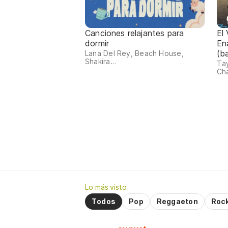
Canciones relajantes para
El
dormir
En
(b
Lana Del Rey, Beach House,
Shakira…
Tay
Cha
Lo más visto
Todos
Pop
Reggaeton
Roc