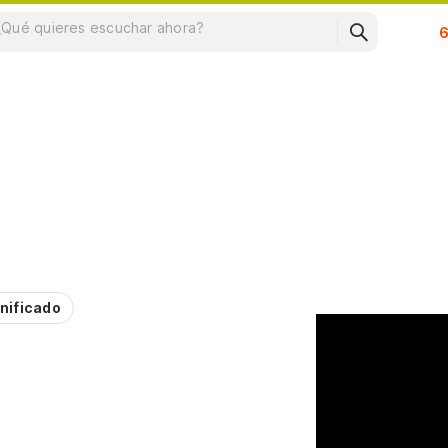
Su
nificado