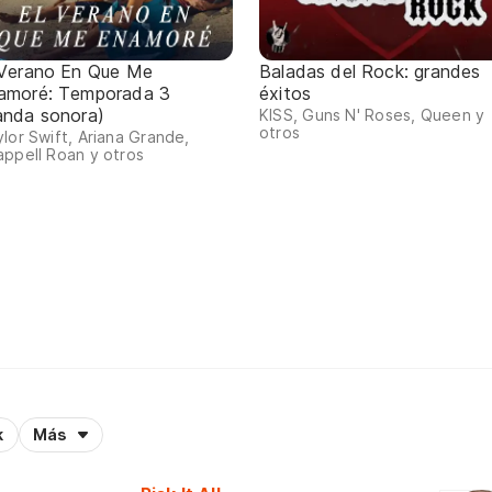
 Verano En Que Me
Baladas del Rock: grandes
amoré: Temporada 3
éxitos
anda sonora)
KISS, Guns N' Roses, Queen y
otros
lor Swift, Ariana Grande,
ppell Roan y otros
k
Más