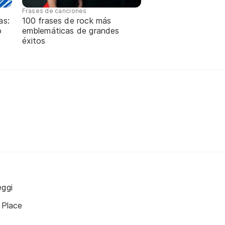
Frases de canciones
as:
100 frases de rock más
o
emblemáticas de grandes
éxitos
eggi
 Place