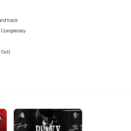
undtrack
 Completely
 Out)