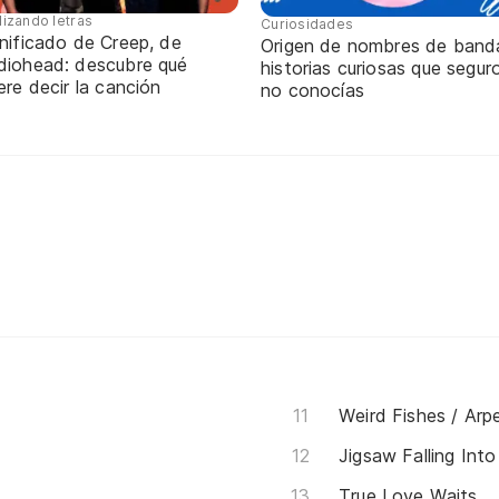
lizando letras
Curiosidades
nificado de Creep, de
Origen de nombres de band
diohead: descubre qué
historias curiosas que segur
ere decir la canción
no conocías
Weird Fishes / Arp
Jigsaw Falling Into
True Love Waits