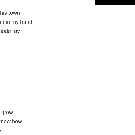
this town
gun in my hand
hode ray
o grow
t know how
y