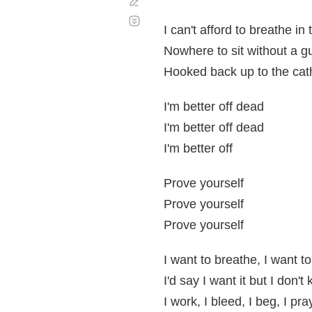
Corregir
Desplazamiento
automático
I can't afford to breathe in 
Nowhere to sit without a 
Hooked back up to the cat
I'm better off dead
I'm better off dead
I'm better off
Prove yourself
Prove yourself
Prove yourself
I want to breathe, I want t
I'd say I want it but I don'
I work, I bleed, I beg, I pra