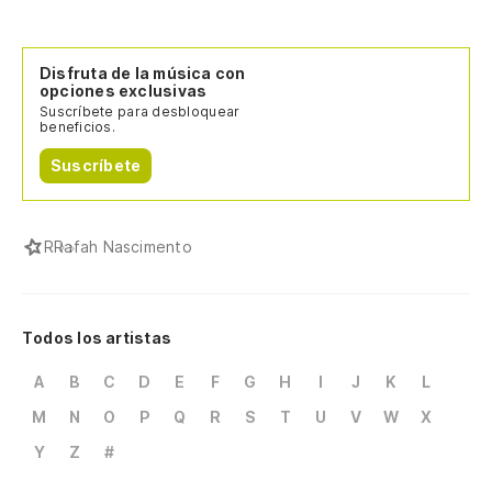
Disfruta de la música con
opciones exclusivas
Suscríbete para desbloquear
beneficios.
Suscríbete
R
Rafah Nascimento
Todos los artistas
A
B
C
D
E
F
G
H
I
J
K
L
M
N
O
P
Q
R
S
T
U
V
W
X
Y
Z
#