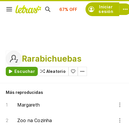
Suscríbete
Iniciar
sesión
Rarabichuebas
Escuchar
Aleatorio
Más reproducidas
Margareth
Zoo na Cozinha