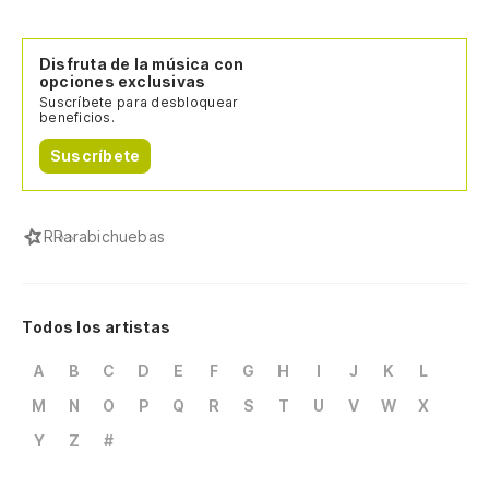
Disfruta de la música con
opciones exclusivas
Suscríbete para desbloquear
beneficios.
Suscríbete
R
Rarabichuebas
Todos los artistas
A
B
C
D
E
F
G
H
I
J
K
L
M
N
O
P
Q
R
S
T
U
V
W
X
Y
Z
#