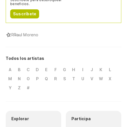
beneficios.
Suscríbete
R
Raul Moreno
Todos los artistas
A
B
C
D
E
F
G
H
I
J
K
L
M
N
O
P
Q
R
S
T
U
V
W
X
Y
Z
#
Explorar
Participa