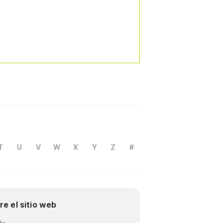
T
U
V
W
X
Y
Z
#
re el sitio web