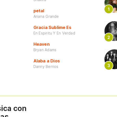
petal
Ariana Grande
Gracia Sublime Es
En Espiritu Y En Verdad
Heaven
Bryan Adams
Alaba a Dios
Danny Berrios
sica con
vas