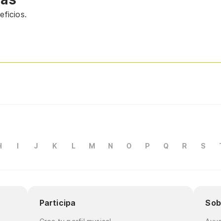
ficios.
H
I
J
K
L
M
N
O
P
Q
R
S
Participa
Sob