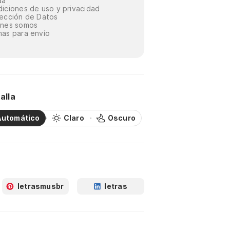
da
iciones de uso y privacidad
ección de Datos
énes somos
as para envío
alla
Automático
Claro
Oscuro
letrasmusbr
letras