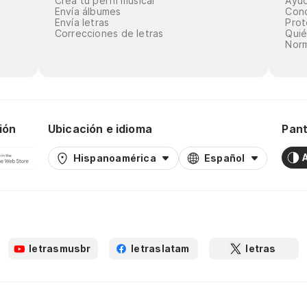
Crea tu perfil musical
Ayu
Envía álbumes
Cond
Envía letras
Prot
Correcciones de letras
Qui
Norm
ión
Ubicación e idioma
Pant
Hispanoamérica
Español
letrasmusbr
letraslatam
letras