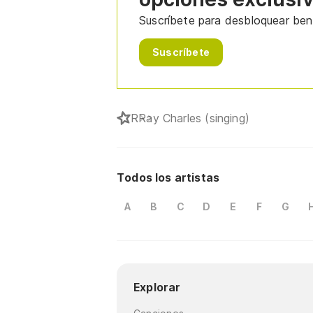
Suscríbete para desbloquear bene
Suscríbete
R
Ray Charles (singing)
Todos los artistas
A
B
C
D
E
F
G
Explorar