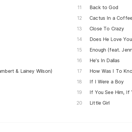
Back to God
Cactus In a Coffe
Close To Crazy
Does He Love You(
Enough (feat. Jenn
He's In Dallas
Lambert & Lainey Wilson)
How Was I To Kn
If I Were a Boy
If You See Him, If
Little Girl