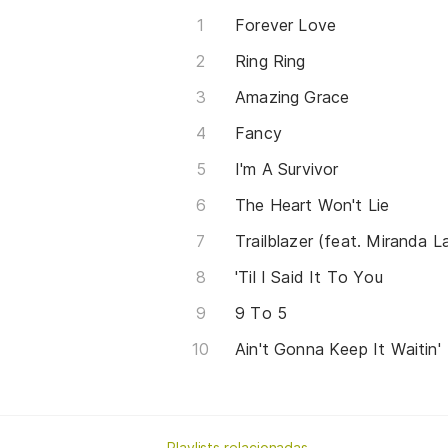
Forever Love
Ring Ring
Amazing Grace
Fancy
I'm A Survivor
The Heart Won't Lie
Trailblazer (feat. Miranda 
'Til I Said It To You
9 To 5
Ain't Gonna Keep It Waitin'
Playlists relacionadas