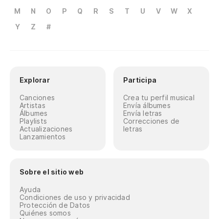
M
N
O
P
Q
R
S
T
U
V
W
X
Y
Z
#
Explorar
Participa
Canciones
Crea tu perfil musical
Artistas
Envía álbumes
Álbumes
Envía letras
Playlists
Correcciones de
Actualizaciones
letras
Lanzamientos
Sobre el sitio web
Ayuda
Condiciones de uso y privacidad
Protección de Datos
Quiénes somos