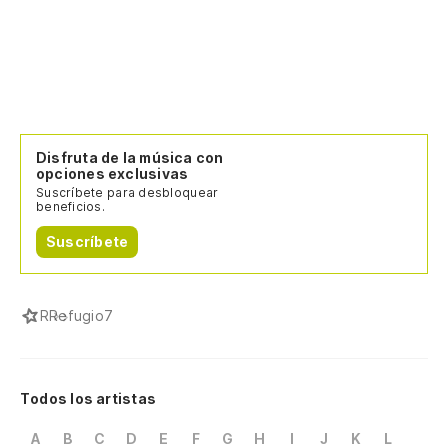
Disfruta de la música con
opciones exclusivas
Suscríbete para desbloquear
beneficios.
Suscríbete
R
Refugio7
Todos los artistas
A
B
C
D
E
F
G
H
I
J
K
L