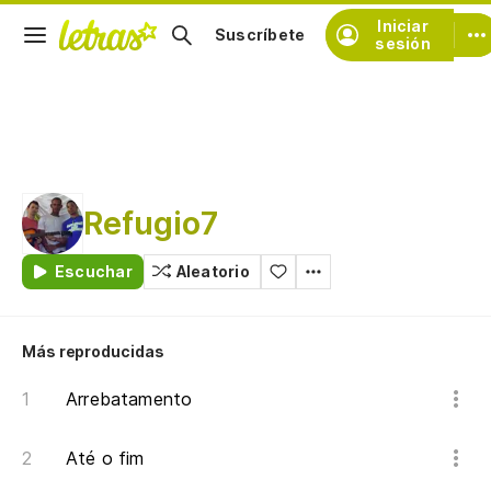
Iniciar
Suscríbete
sesión
Refugio7
Escuchar
Aleatorio
Más reproducidas
Arrebatamento
Até o fim