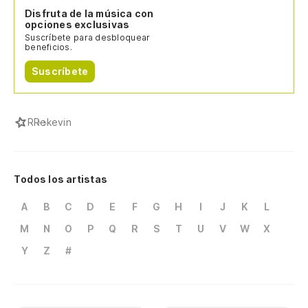
Disfruta de la música con
opciones exclusivas
Suscríbete para desbloquear
beneficios.
Suscríbete
R
Rekevin
Todos los artistas
A
B
C
D
E
F
G
H
I
J
K
L
M
N
O
P
Q
R
S
T
U
V
W
X
Y
Z
#