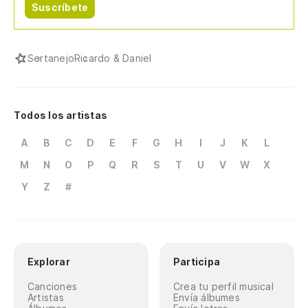
Suscríbete
Sertanejo
Ricardo & Daniel
Todos los artistas
A
B
C
D
E
F
G
H
I
J
K
L
M
N
O
P
Q
R
S
T
U
V
W
X
Y
Z
#
Explorar
Participa
Canciones
Crea tu perfil musical
Artistas
Envía álbumes