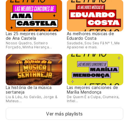
Las 25 mejores canciones
As melhores músicas de
de Ana Castela
Eduardo Costa
Nosso Quadro, Solteiro
Saudade, Sou Seu Fã Nº 1, Me
Forçado, Minha Herança...
Apaixonei e mais.
La história de la música
Las mejores canciones de
sertaneja
Marília Mendonça
Liu & Léu, As Galvão, Jorge &
De Quem É a Culpa, Ciumeira,
Mateus...
Infiel...
Ver más playlists