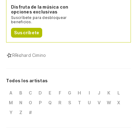
Disfruta de la música con
opciones exclusivas
Suscríbete para desbloquear
beneficios.
Suscríbete
R
Richard Cimino
Todos los artistas
A
B
C
D
E
F
G
H
I
J
K
L
M
N
O
P
Q
R
S
T
U
V
W
X
Y
Z
#