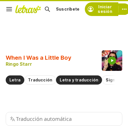
Iniciar
Suscríbete
sesión
Copiar fragmento
Copiar toda la letra
When I Was a Little Boy
Practicar la pronunciación de
Ringo Starr
Comentar sobre este fragmento
Letra
Traducción
Letra y traducción
Significad
Traducción automática