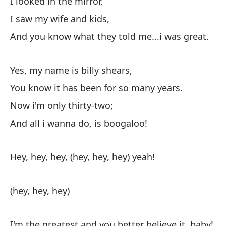
I looked in the mirror,
Me
I saw my wife and kids,
Vi
And you know what they told me...i was great.
Y 
Yes, my name is billy shears,
Sí
You know it has been for so many years.
Sa
Now i'm only thirty-two;
Ah
And all i wanna do, is boogaloo!
¡Y
Hey, hey, hey, (hey, hey, hey) yeah!
¡H
(hey, hey, hey)
¡S
I'm the greatest and you better believe it, baby!
¡H