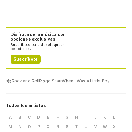
Disfruta de la música con
opciones exclusivas
Suscríbete para desbloquear
beneficios.
Suscríbete
Rock and Roll
Ringo Starr
When I Was a Little Boy
Todos los artistas
A
B
C
D
E
F
G
H
I
J
K
L
M
N
O
P
Q
R
S
T
U
V
W
X