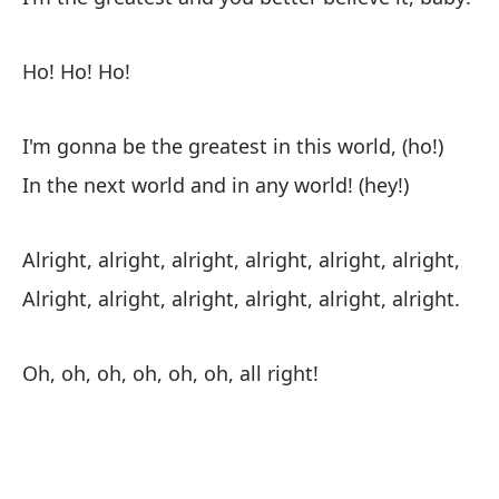
Ho! Ho! Ho!
Vo
En
(¡
I'm gonna be the greatest in this world, (ho!)
In the next world and in any world! (hey!)
Es
bi
Alright, alright, alright, alright, alright, alright,
Es
Alright, alright, alright, alright, alright, alright.
bi
Oh, oh, oh, oh, oh, oh, all right!
¡O