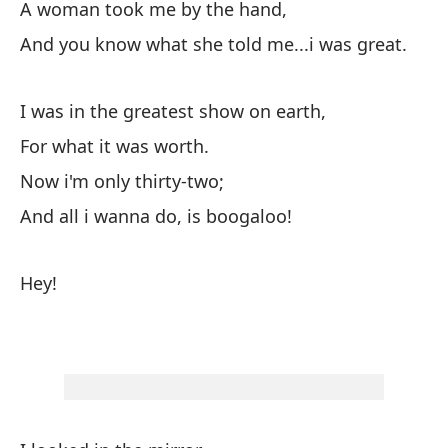
A woman took me by the hand,
Un
And you know what she told me...i was great.
Y 
I was in the greatest show on earth,
Es
For what it was worth.
Po
Now i'm only thirty-two;
Ah
And all i wanna do, is boogaloo!
¡Y
Hey!
¡H