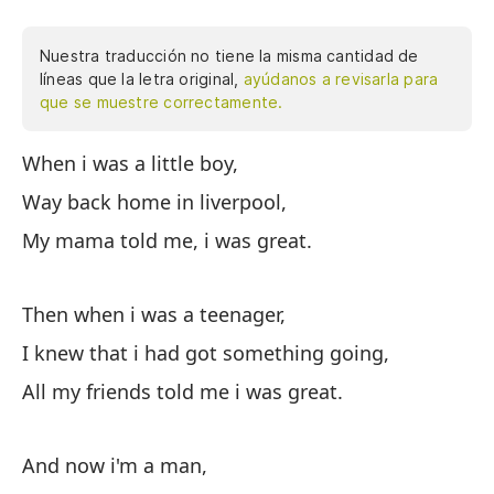
Nuestra traducción no tiene la misma cantidad de
líneas que la letra original,
ayúdanos a revisarla para
que se muestre correctamente.
When i was a little boy,
Cu
Way back home in liverpool,
En
My mama told me, i was great.
Mi
Then when i was a teenager,
Lu
I knew that i had got something going,
Sa
All my friends told me i was great.
To
And now i'm a man,
Y 