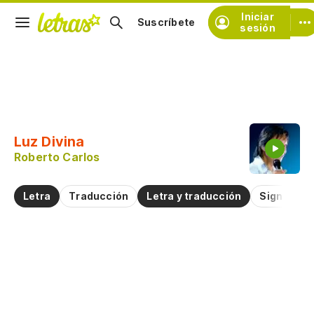
Iniciar
Suscríbete
sesión
Copiar fragmento
Copiar toda la letra
Luz Divina
Practicar la pronunciación de
Roberto Carlos
Comentar sobre este fragmento
Letra
Traducción
Letra y traducción
Significad