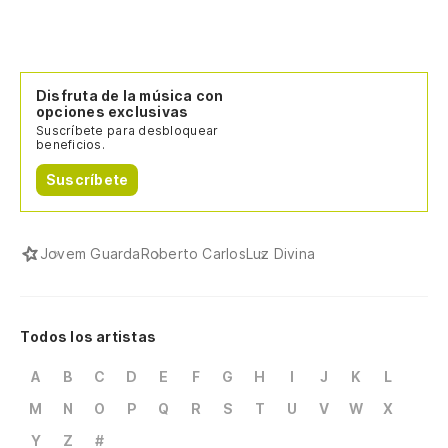
Disfruta de la música con
opciones exclusivas
Suscríbete para desbloquear
beneficios.
Suscríbete
Jovem Guarda
Roberto Carlos
Luz Divina
Todos los artistas
A
B
C
D
E
F
G
H
I
J
K
L
M
N
O
P
Q
R
S
T
U
V
W
X
Y
Z
#