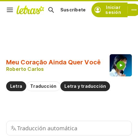
Iniciar
Suscríbete
sesión
Copiar fragmento
Copiar toda la letra
Meu Coração Ainda Quer Você
Practicar la pronunciación de
Roberto Carlos
Comentar sobre este fragmento
Letra
Traducción
Letra y traducción
Traducción automática