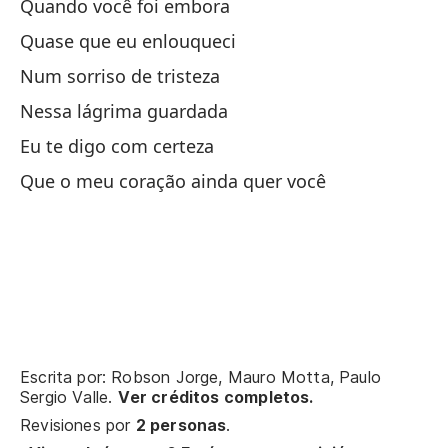
Quando você foi embora
Ca
Quase que eu enlouqueci
En
Num sorriso de tristeza
Nessa lágrima guardada
En
Eu te digo com certeza
Que o meu coração ainda quer você
Te
Qu
Qu
Po
Escrita por: Robson Jorge, Mauro Motta, Paulo
Po
Sergio Valle.
Ver créditos completos.
Revisiones por
2 personas
.
Pe