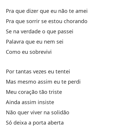
Mi
Pra que dizer que eu não te amei
M
Pra que sorrir se estou chorando
Se na verdade o que passei
¿P
Palavra que eu nem sei
Pr
Como eu sobrevivi
¿P
Pr
Por tantas vezes eu tentei
Mas mesmo assim eu te perdi
Si
Meu coração tão triste
Se
Ainda assim insiste
Pa
Não quer viver na solidão
Só deixa a porta aberta
Có