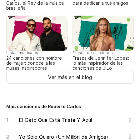
Carlos, el Rey de la música
para dedicar a tus amigos
brasileña
Ma
¿Q
Cu
Listas musicales
Frases de canciones
24 canciones con nombre
Frases de Jennifer Lopez:
Ca
de mujer: conoce a las
lo más inspirador de las
musas inspiradoras
canciones de J.Lo
Ver más en el blog
En
En
Más canciones de Roberto Carlos
Te
El Gato Que Está Triste Y Azul
Qu
Yo Sólo Quiero (Un Millón de Amigos)