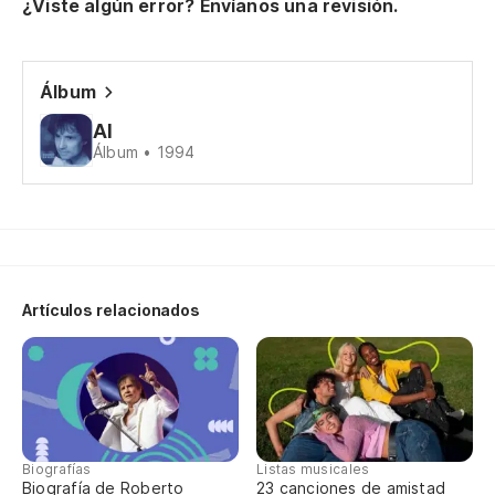
¿Viste algún error? Envíanos una revisión.
Mi
Álbum
Si
Al
Álbum • 1994
No
Nã
De
Artículos relacionados
Pa
Pa
Biografías
Listas musicales
Pe
Biografía de Roberto
23 canciones de amistad