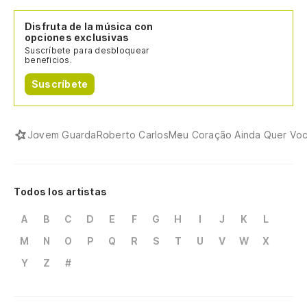
Disfruta de la música con
opciones exclusivas
Suscríbete para desbloquear
beneficios.
Suscríbete
Jovem Guarda
Roberto Carlos
Meu Coração Ainda Quer Vo
Todos los artistas
A
B
C
D
E
F
G
H
I
J
K
L
M
N
O
P
Q
R
S
T
U
V
W
X
Y
Z
#