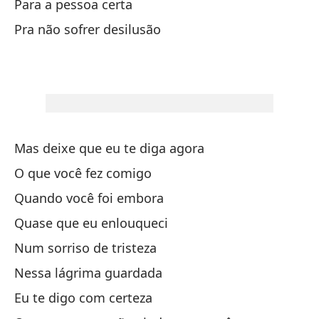
Para a pessoa certa
Pra não sofrer desilusão
Po
Po
Pe
Mi
Mas deixe que eu te diga agora
O que você fez comigo
Si
Quando você foi embora
Quase que eu enlouqueci
No
Num sorriso de tristeza
Nã
Nessa lágrima guardada
De
Eu te digo com certeza